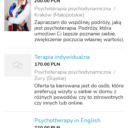
200.00 PLN
Psychoterapia psychodynamiczna
Kraków (Małopolskie)
Zapraszam do wspólnej podróży, jaką
jest psychoterapia. Podróży, która
umożliwi Ci lepsze poznanie siebie,
zwiększenie poczucia własnej wartości,
zobaczenie wzorców i mechanizmów,
które blokują Cię przed zmianami,
jakich pragniesz, dostrzeżenie własn...
Terapia indywidualna
170.00 PLN
Psychoterapia psychodynamiczna
Żory (Śląskie)
Oferta ta kierowana jest do osób, które
preferują wizyty u siebie w domu z
różnych powodów, czy to zdrowotnych
czy innych lub online.
https://psychoterapia.rybnik.pl
Psychotherapy in English
220.00 PLN