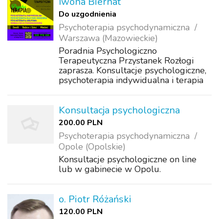
Iwona Biernat
Do uzgodnienia
Psychoterapia psychodynamiczna
Warszawa (Mazowieckie)
Poradnia Psychologiczno
Terapeutyczna Przystanek Rozłogi
zaprasza. Konsultacje psychologiczne,
psychoterapia indywidualna i terapia
dla par, diagnoza psychologiczna,
psychoedukacja, terapie rozwojowe.
Prowadzimy pomoc psychologiczną
Konsultacja psychologiczna
dla osób przeżywa...
200.00 PLN
Psychoterapia psychodynamiczna
Opole (Opolskie)
Konsultacje psychologiczne on line
lub w gabinecie w Opolu.
o. Piotr Różański
120.00 PLN