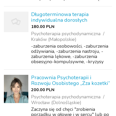
od magisterium z psychologii, wierząc
wtedy – jak wielu – że to właśnie tam
znajdę wszystkie klucze do zrozumie...
Długoterminowa terapia
indywidualna dorosłych
180.00 PLN
Psychoterapia psychodynamiczna
Kraków (Małopolskie)
-zaburzenia osobowości, -zaburzenia
odżywiania, -zaburzenia nastroju, -
zaburzenia lękowe, -zaburzenia
obsesyjno-kompulsywne, -kryzysy
rozwojowe, -trudności w budowaniu
głębokich bliskich relacji, -brak
satysfakcji w życiu zawodowym, -
Pracownia Psychoterapii i
wypalenie zawodo...
Rozwoju Osobistego „Zza kozetki”
200.00 PLN
Psychoterapia psychodynamiczna
Wrocław (Dolnośląskie)
Zaczyna się od chęci "zrobienia
porządku w głowie i w sercu" lub po