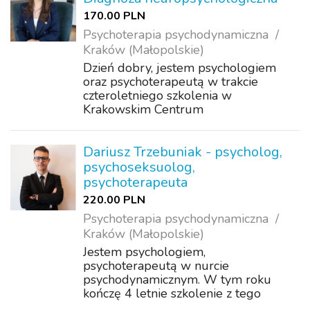
170.00 PLN
Psychoterapia psychodynamiczna
Kraków (Małopolskie)
Dzień dobry, jestem psychologiem
oraz psychoterapeutą w trakcie
czteroletniego szkolenia w
Krakowskim Centrum
Psychodynamicznym. Szkolenie jest
akredytowane przez Polskie
Towarzystwo Psychologiczne oraz
Dariusz Trzebuniak - psycholog,
Polskie Towarzystwo Psychoterapii
psychoseksuolog,
Psychodynamic...
psychoterapeuta
220.00 PLN
Psychoterapia psychodynamiczna
Kraków (Małopolskie)
Jestem psychologiem,
psychoterapeutą w nurcie
psychodynamicznym. W tym roku
kończę 4 letnie szkolenie z tego
zakresu. Moje doświadczenie i wiedza