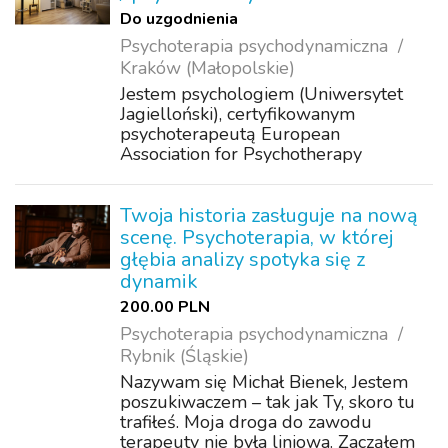
Do uzgodnienia
Psychoterapia psychodynamiczna
Kraków (Małopolskie)
Jestem psychologiem (Uniwersytet
Jagielloński), certyfikowanym
psychoterapeutą European
Association for Psychotherapy
(Europejski Certyfikat Psychoterapii),
Polskiej Federacji Psychoterapii i
Sekcji Naukowej Psychoterapii
Twoja historia zasługuje na nową
Polskiego Towarzystwa Psychi...
scenę. Psychoterapia, w której
głębia analizy spotyka się z
dynamik
200.00 PLN
Psychoterapia psychodynamiczna
Rybnik (Śląskie)
Nazywam się Michał Bienek, Jestem
poszukiwaczem – tak jak Ty, skoro tu
trafiłeś. Moja droga do zawodu
terapeuty nie była liniowa. Zacząłem