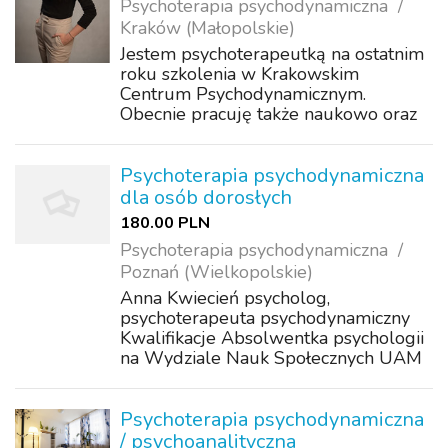
Psychoterapia psychodynamiczna
Kraków (Małopolskie)
Jestem psychoterapeutką na ostatnim
roku szkolenia w Krakowskim
Centrum Psychodynamicznym.
Obecnie pracuję także naukowo oraz
studiuję w Szkole Doktorskiej Nauk
Społecznych UJ. Ukończyłam
psychologię stosowaną na
Psychoterapia psychodynamiczna
Uniwersytecie Jagiellońskim.
dla osób dorosłych
Prowadzę...
180.00 PLN
Psychoterapia psychodynamiczna
Poznań (Wielkopolskie)
Anna Kwiecień psycholog,
psychoterapeuta psychodynamiczny
Kwalifikacje Absolwentka psychologii
na Wydziale Nauk Społecznych UAM
w Poznaniu (specjalność psychologia
kliniczna i psychologia pracy).
Ukończyła szkolenie
Psychoterapia psychodynamiczna
psychoterapeutyczne w nurcie psych...
/ psychoanalityczna