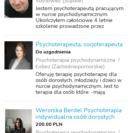
Sosnowiec (Śląskie)
Jestem psychoterapeutą pracującym
w nurcie psychodynamicznym.
Ukończyłem całościowe 4 letnie
szkolenie prowadzone przez
Krakowskie Centrum
Psychodynamiczne. Moje
doświadczenie poszerzałem również
Psychoterapeuta, socjoterapeuta
szkoląc się w Fundacji Rozwoju
Do uzgodnienia
Terapii Rodzin na Szlak...
Psychoterapia psychodynamiczna
Łobez (Zachodniopomorskie)
Oferuję terapię psychoterapię dla
osób dorosłych, młodzieży i dzieci w
nurcie psychodynamicznym. Jest to
terapia dla osób które: -mają
trudności w relacjach, kontaktach z
innymi, - odczuwają różnego rodzaju
lęk, - zmagają się z depresją, - są w
Weronika Berdel Psychoterapia
kryzy...
indywidualna osób dorosłych
200.00 PLN
Psychoterapia psychodynamiczna