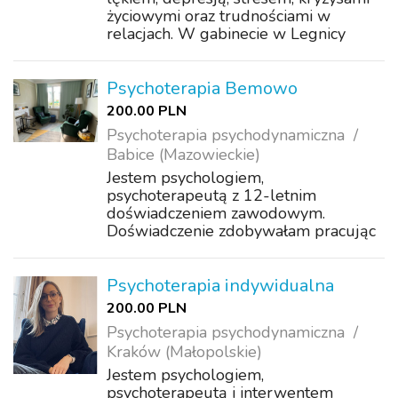
życiowymi oraz trudnościami w
relacjach. W gabinecie w Legnicy
psychoterapia obejmuje pracę z
emocjami, trudnymi doświadczeniami i
wyzwaniami dnia codziennego. Jestem
Psychoterapia Bemowo
psychologiem i ...
200.00 PLN
Psychoterapia psychodynamiczna
Babice (Mazowieckie)
Jestem psychologiem,
psychoterapeutą z 12-letnim
doświadczeniem zawodowym.
Doświadczenie zdobywałam pracując
w Poradni Zdrowia Psychicznego oraz
Punkcie Zgłoszeniowo –
Koordynacyjnym w Instytucie
Psychoterapia indywidualna
Psychiatrii i Neurologii w Warszawie
200.00 PLN
oraz Ośrodku CENT...
Psychoterapia psychodynamiczna
Kraków (Małopolskie)
Jestem psychologiem,
psychoterapeutą i interwentem