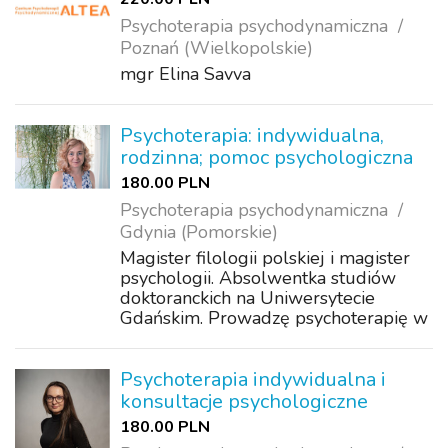
Psychoterapia psychodynamiczna
Poznań (Wielkopolskie)
mgr Elina Savva
Psychoterapia: indywidualna,
rodzinna; pomoc psychologiczna
180.00 PLN
Psychoterapia psychodynamiczna
Gdynia (Pomorskie)
Magister filologii polskiej i magister
psychologii. Absolwentka studiów
doktoranckich na Uniwersytecie
Gdańskim. Prowadzę psychoterapię w
nurcie psychodynamicznym, ale
korzystam również z narzędzi innych
szkół terapeutycznych oraz
Psychoterapia indywidualna i
umiejętności nabyty...
konsultacje psychologiczne
180.00 PLN