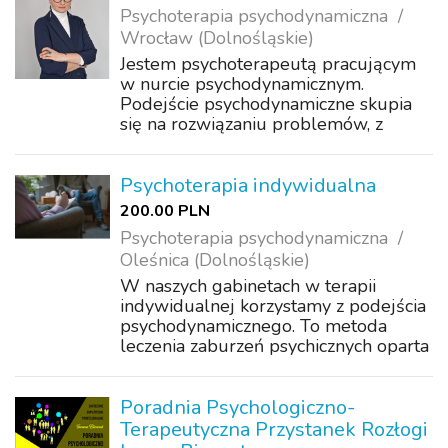
Psychoterapia psychodynamiczna
Wrocław (Dolnośląskie)
Jestem psychoterapeutą pracującym
w nurcie psychodynamicznym.
Podejście psychodynamiczne skupia
się na rozwiązaniu problemów, z
uwzględnieniem ich złożoności i
warstwy emocjonalnej życia, jest
podejściem głębokim,
Psychoterapia indywidualna
umożliwiającym osiągnięcie wglądu
200.00 PLN
w ...
Psychoterapia psychodynamiczna
Oleśnica (Dolnośląskie)
W naszych gabinetach w terapii
indywidualnej korzystamy z podejścia
psychodynamicznego. To metoda
leczenia zaburzeń psychicznych oparta
na założeniach teorii psychoanalizy.
Zgodnie z nią, przyczyną cierpienia i
problemów przeżywanych przez
Poradnia Psychologiczno-
Pacjenta w...
Terapeutyczna Przystanek Rozłogi