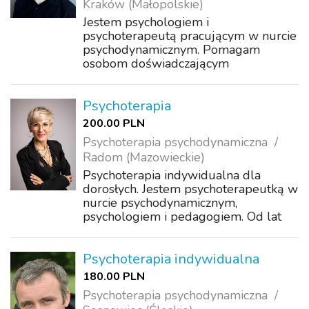
Kraków (Małopolskie)
Jestem psychologiem i
psychoterapeutą pracującym w nurcie
psychodynamicznym. Pomagam
osobom doświadczającym
przewlekłego stresu, zaburzeń
nastroju, lęków, trudności w relacjach i
kryzysów w związku. Wspieram także
Psychoterapia
osoby z niskim poczuciem własnej
200.00 PLN
war...
Psychoterapia psychodynamiczna
Radom (Mazowieckie)
Psychoterapia indywidualna dla
dorosłych. Jestem psychoterapeutką w
nurcie psychodynamicznym,
psychologiem i pedagogiem. Od lat
pomagam ludziom w ich osobistych
przemianach, łącząc w pracy
psychoterapeutycznej empatię,
Psychoterapia indywidualna
doświadczenie oraz profesjonali...
180.00 PLN
Psychoterapia psychodynamiczna