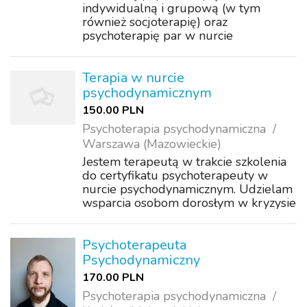
indywidualną i grupową (w tym
również socjoterapię) oraz
psychoterapię par w nurcie
psychodynamicznym oraz warsztaty
psychoedukacji i rozwoju.
Uprawnienia zawodowe, kształcenie
Terapia w nurcie
ustawicznego: - Certyfikat
psychodynamicznym
Psychoterapeuty Polskie...
150.00 PLN
Psychoterapia psychodynamiczna
Warszawa (Mazowieckie)
Jestem terapeutą w trakcie szkolenia
do certyfikatu psychoterapeuty w
nurcie psychodynamicznym. Udzielam
wsparcia osobom dorosłym w kryzysie
psychicznym, depresji i zaburzeniach
lękowych. Swoją pracę poddaję
superwizji. Możliwość terapii w
Psychoterapeuta
gabinecie ...
Psychodynamiczny
170.00 PLN
Psychoterapia psychodynamiczna