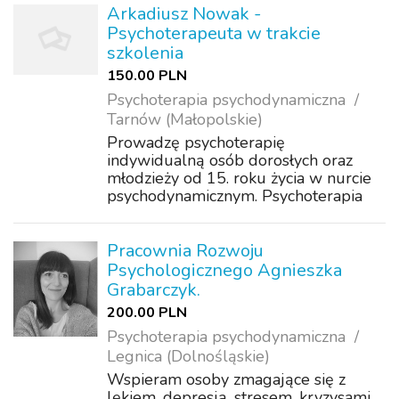
Arkadiusz Nowak -
Psychoterapeuta w trakcie
szkolenia
150.00 PLN
Psychoterapia psychodynamiczna
Tarnów (Małopolskie)
Prowadzę psychoterapię
indywidualną osób dorosłych oraz
młodzieży od 15. roku życia w nurcie
psychodynamicznym. Psychoterapia
może być pomocna między innymi w
sytuacjach: długotrwałego obniżenia
nastroju, trudności w relacjach z
Pracownia Rozwoju
partnerem, rodziną lu...
Psychologicznego Agnieszka
Grabarczyk.
200.00 PLN
Psychoterapia psychodynamiczna
Legnica (Dolnośląskie)
Wspieram osoby zmagające się z
lękiem, depresją, stresem, kryzysami