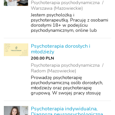
Psychoterapia psychodynamiczna
Warszawa (Mazowieckie)
Jestem psycholożką i
psychoterapeutką. Pracuję z osobami
dorosłymi 18+ w podejściu
psychodynamicznym, online lub
stacjonarnie w Warszawie. Kogo
wspieram? Komu pomagam ? osoby
dorosłe (18+), które przeżywają
Psychoterapia dorosłych i
kryzysy, problemy emocjonalne po
młodzieży
traumatycz...
200.00 PLN
Psychoterapia psychodynamiczna
Radom (Mazowieckie)
Prowadzę psychoterapię
psychodynamiczną osób dorosłych,
młodzieży oraz psychoterapię
grupową. W swojej pracy stosuję
elementy metody skoncentrowanej na
przeniesieniu, która ma wysoką
skuteczność, potwierdzoną badaniami
Psychoterapia indywidualna,
klinicznymi. Zajmuję się leczen...
Diagnoza neuropsychologiczna