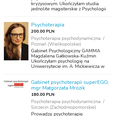
kryzysowym. Ukończyłam studia
jednolite magisterskie z Psychologii
Stosowanej na UJ w Krakowie, 4-
letnie całościowe szkolenie
Psychoterapeutyczne w Śląskiej
Psychoterapia
Szkole Psychoterapii, akredytowane
200.00 PLN
przez S...
Psychoterapia psychodynamiczna
Poznań (Wielkopolskie)
Gabinet Psychologiczny GAMMA
Magdalena Gałkowska-Kuźmin
Ukończyłam psychologię na
Uniwersytecie im. A. Mickiewicza w
Poznaniu (specjalności: psychologia
kliniczna oraz psychologia edukacji)
oraz studia podyplomowe - Pomoc
Gabinet psychoterapii superEGO,
Psychologiczna w Dziedzinie ...
mgr Małgorzata Mrozik
180.00 PLN
Psychoterapia psychodynamiczna
Szczecin (Zachodniopomorskie)
Prowadzę psychoterapię