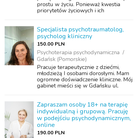
prostu w życiu. Ponieważ kwestia
priorytetów życiowych i ich
wartościowania to każdego
indywidualna sprawa, nikomu to
oceniać, mnie również. Rozumiem, że
Specjalista psychotraumatolog,
podczas, gdy dla jednych waż...
psycholog kliniczny
150.00 PLN
Psychoterapia psychodynamiczna
Gdańsk (Pomorskie)
Pracuje terapeutycznie z dziećmi,
młodzieżą I osobami dorosłymi. Mam
ogromne doświadczenie kliniczne. Mój
gabinet mieści się w Gdańsku ul.
Jesionowa 9/2. Zapraszam
Zapraszam osoby 18+ na terapię
indywidualną i grupową. Pracuję
w podejściu psychodynamicznym,
online
190.00 PLN