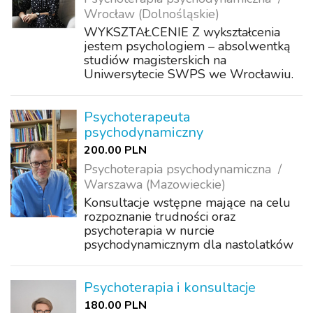
Wrocław (Dolnośląskie)
WYKSZTAŁCENIE Z wykształcenia
jestem psychologiem – absolwentką
studiów magisterskich na
Uniwersytecie SWPS we Wrocławiu.
Ukończyłam całościowy, czteroletni
kurs certyfikujący Polskiego
Towarzystwa Psychiatrycznego na
Psychoterapeuta
psychoterapeutę integratywnego o...
psychodynamiczny
200.00 PLN
Psychoterapia psychodynamiczna
Warszawa (Mazowieckie)
Konsultacje wstępne mające na celu
rozpoznanie trudności oraz
psychoterapia w nurcie
psychodynamicznym dla nastolatków
od 12 r.ż. oraz dorosłych.
Psychoterapia i konsultacje
180.00 PLN