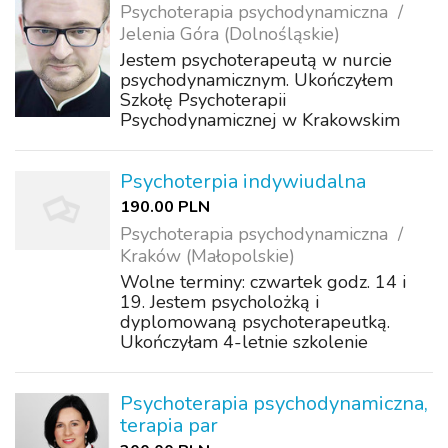
Psychoterapia psychodynamiczna
Jelenia Góra (Dolnośląskie)
Jestem psychoterapeutą w nurcie
psychodynamicznym. Ukończyłem
Szkołę Psychoterapii
Psychodynamicznej w Krakowskim
Centrum Psychodynamicznym (KCP),
gdzie odbyłem całościowe szkolenie z
zakresu psychoterapii (z
Psychoterpia indywiudalna
ukierunkowaniem na terapię dzieci i
190.00 PLN
młodz...
Psychoterapia psychodynamiczna
Kraków (Małopolskie)
Wolne terminy: czwartek godz. 14 i
19. Jestem psycholożką i
dyplomowaną psychoterapeutką.
Ukończyłam 4-letnie szkolenie
psychoterapeutyczne realizowane w
Katedrze Psychoterapii UJ Collegium
Medicum oraz Psychologię Stosowaną
Psychoterapia psychodynamiczna,
na Uniwersytecie Jagiello...
terapia par