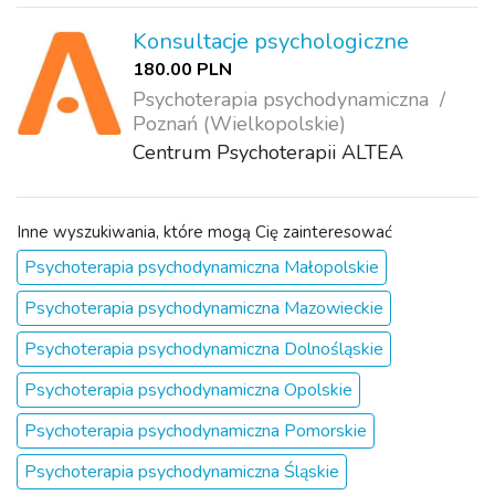
pozwalają mi skutecznie wspierać
pacjentów w ich drodze do zdrowia
Konsultacje psychologiczne
psychicznego i odzyskiwania
180.00 PLN
wewnętrzn...
Psychoterapia psychodynamiczna
Poznań (Wielkopolskie)
Centrum Psychoterapii ALTEA
Inne wyszukiwania, które mogą Cię zainteresować
Psychoterapia psychodynamiczna Małopolskie
Psychoterapia psychodynamiczna Mazowieckie
Psychoterapia psychodynamiczna Dolnośląskie
Psychoterapia psychodynamiczna Opolskie
Psychoterapia psychodynamiczna Pomorskie
Psychoterapia psychodynamiczna Śląskie