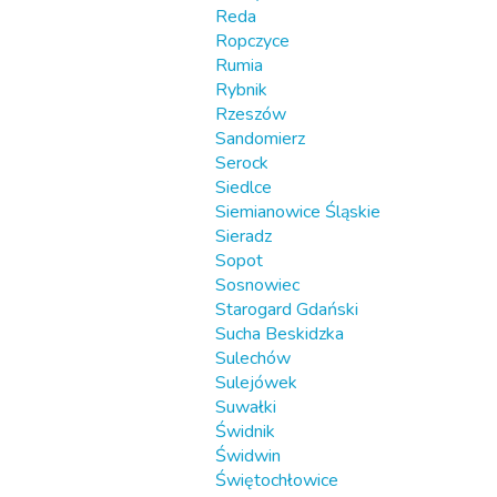
Reda
Ropczyce
Rumia
Rybnik
Rzeszów
Sandomierz
Serock
Siedlce
Siemianowice Śląskie
Sieradz
Sopot
Sosnowiec
Starogard Gdański
Sucha Beskidzka
Sulechów
Sulejówek
Suwałki
Świdnik
Świdwin
Świętochłowice