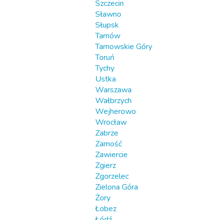
Szczecin
Sławno
Słupsk
Tarnów
Tarnowskie Góry
Toruń
Tychy
Ustka
Warszawa
Wałbrzych
Wejherowo
Wrocław
Zabrze
Zamość
Zawiercie
Zgierz
Zgorzelec
Zielona Góra
Żory
Łobez
Łódź