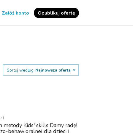
Załóż konto
Opublikuj ofertę
Sortuj według:
Najnowsza oferta
e)
m metody Kids' skills Damy radę!
o-behawioralnej dla dzieci i