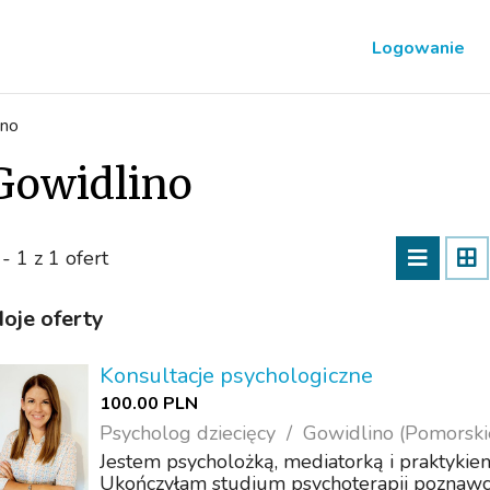
Logowanie
ino
Gowidlino
 - 1 z 1 ofert
oje oferty
Konsultacje psychologiczne
100.00 PLN
Psycholog dziecięcy
Gowidlino (Pomorski
Jestem psycholożką, mediatorką i praktykie
Ukończyłam studium psychoterapii poznawcz