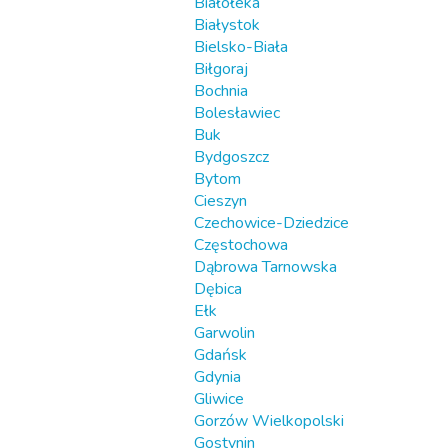
Białołeka
Białystok
Bielsko-Biała
Biłgoraj
Bochnia
Bolesławiec
Buk
Bydgoszcz
Bytom
Cieszyn
Czechowice-Dziedzice
Częstochowa
Dąbrowa Tarnowska
Dębica
Ełk
Garwolin
Gdańsk
Gdynia
Gliwice
Gorzów Wielkopolski
Gostynin