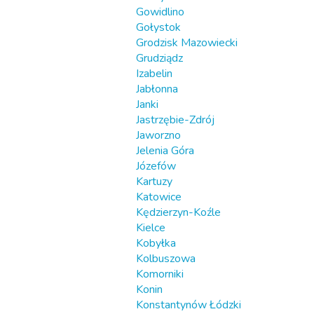
Gowidlino
Gołystok
Grodzisk Mazowiecki
Grudziądz
Izabelin
Jabłonna
Janki
Jastrzębie-Zdrój
Jaworzno
Jelenia Góra
Józefów
Kartuzy
Katowice
Kędzierzyn-Koźle
Kielce
Kobyłka
Kolbuszowa
Komorniki
Konin
Konstantynów Łódzki