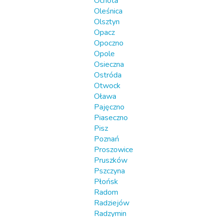
Ochota
Oleśnica
Olsztyn
Opacz
Opoczno
Opole
Osieczna
Ostróda
Otwock
Oława
Pajęczno
Piaseczno
Pisz
Poznań
Proszowice
Pruszków
Pszczyna
Płońsk
Radom
Radziejów
Radzymin