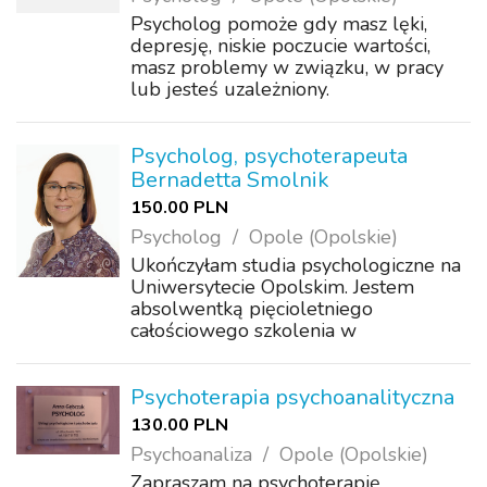
Psycholog pomoże gdy masz lęki,
depresję, niskie poczucie wartości,
masz problemy w związku, w pracy
lub jesteś uzależniony.
Psycholog, psychoterapeuta
Bernadetta Smolnik
150.00 PLN
Psycholog
Opole (Opolskie)
Ukończyłam studia psychologiczne na
Uniwersytecie Opolskim. Jestem
absolwentką pięcioletniego
całościowego szkolenia w
psychoterapii psychodynamicznej i
systemowej w Zakładzie Terapii
Rodzin Collegium Medicum
Psychoterapia psychoanalityczna
Uniwersytetu Jagiellońskiego.
130.00 PLN
Doświadczen...
Psychoanaliza
Opole (Opolskie)
Zapraszam na psychoterapię