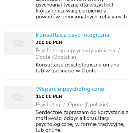
psychoanalityczną dla wszystkich,
którzy odczuwają cierpienie z
powodów emocjonalnych, relacyjnych
i życiowych. Oferuję profesjonalną
pomoc w badaniu i rozumieniu źródeł
trudności, a także wpieram we
Konsultacja psychologiczna
wprowadzaniu potrzebnyc...
200.00 PLN
Psychoterapia psychodynamiczna
Opole (Opolskie)
Konsultacje psychologiczne on line
lub w gabinecie w Opolu.
Wsparcie psychologiczne
150.00 PLN
Psycholog
Opole (Opolskie)
Serdecznie zapraszam do korzystania z
możliwości odbycia konsultacji
psychologicznej w formie tradycyjnej
lub online.