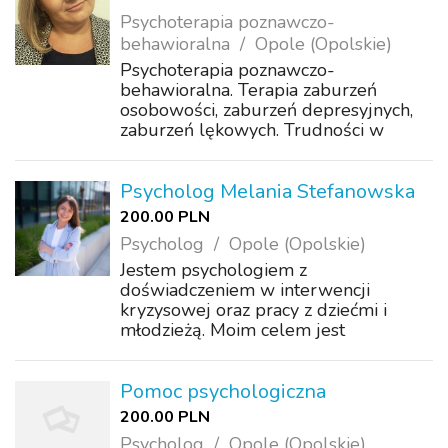
Psychoterapia poznawczo-
behawioralna
Opole (Opolskie)
Psychoterapia poznawczo-
behawioralna. Terapia zaburzeń
osobowości, zaburzeń depresyjnych,
zaburzeń lękowych. Trudności w
akceptacji, poczucie samotności,
wyobcowania, odrzucenia. Problemy z
koncentracją, motywacją. Wsparcie w
Psycholog Melania Stefanowska
samorozwoju.
200.00 PLN
Psycholog
Opole (Opolskie)
Jestem psychologiem z
doświadczeniem w interwencji
kryzysowej oraz pracy z dziećmi i
młodzieżą. Moim celem jest
stworzenie bezpiecznej i zaufanej
przestrzeni, w której pomogę Ci
zrozumieć źródła Twoich problemów,
Pomoc psychologiczna
rozwinąć efektywne strategie
200.00 PLN
radzenia...
Psycholog
Opole (Opolskie)