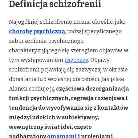
Definicja schizofrenii
Najogólniej schizofrenię można określić, jako
chorobę psychiczną
, rodzaj specyficznego
zaburzenienia psychicznego,
charakteryzującego się szeregiem objawów, w
tym występowaniem
psychozy
. Objawy
schizofrenii pojawiają się zazwyczaj w okresie
dorastania lub wczesnej dorosłości. Jak pisze
Alanen cechuje ją
częściowa dezorganizacja
funkcji psychicznych, regresja rozwojowa i
tendencja do wycofywania się z kontaktów
międzyludzkich w subiektywny,
wewnętrzny świat idei, często
podbarwiony
omamami
i urojeniami
.