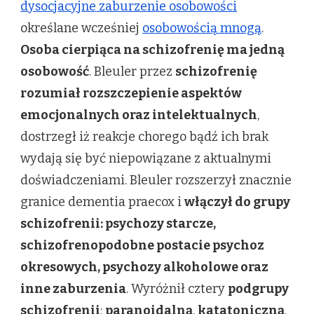
dysocjacyjne zaburzenie osobowości
określane wcześniej
osobowością mnogą
.
Osoba cierpiąca na schizofrenię ma jedną
osobowość
. Bleuler przez
schizofrenię
rozumiał rozszczepienie aspektów
emocjonalnych oraz intelektualnych
,
dostrzegł iż reakcje chorego bądź ich brak
wydają się być niepowiązane z aktualnymi
doświadczeniami. Bleuler rozszerzył znacznie
granice dementia praecox i
włączył do grupy
schizofrenii: psychozy starcze,
schizofrenopodobne postacie psychoz
okresowych, psychozy alkoholowe oraz
inne zaburzenia
. Wyróżnił cztery
podgrupy
schizofrenii
:
paranoidalną
,
katatoniczną
,