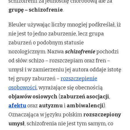
schizofrenii za jednostkę chorobową ale za
grupę – schizofrenie
.
Bleuler używając liczby mnogiej podkreślał, iż
nie jest to jedno zaburzenie, lecz grupa
zaburzeń o podobnym statusie
nozologicznym. Nazwa
schizofrenie
pochodzi
od słów: schizo – rozszczepiam oraz fren –
umysł i w zamierzeniu jej autora oddaje istotę
tej grupy zaburzeń –
rozszczepienie
osobowości
, wyrażające się obecnością
objawów osiowych
(
zaburzeń asocjacji
,
afektu
oraz
autyzmu
i
ambiwalencji
).
Oznaczająca w języku polskim
rozszczepiony
umysł
, schizofrenia nie jest tym samym, co