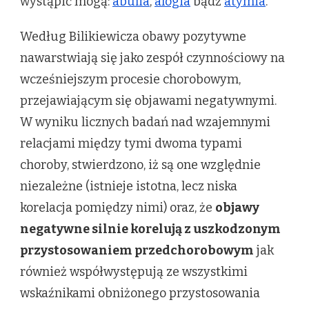
wystąpić mogą:
abulia
,
alogia
bądź
atymia
.
Według Bilikiewicza obawy pozytywne
nawarstwiają się jako zespół czynnościowy na
wcześniejszym procesie chorobowym,
przejawiającym się objawami negatywnymi.
W wyniku licznych badań nad wzajemnymi
relacjami między tymi dwoma typami
choroby, stwierdzono, iż są one względnie
niezależne (istnieje istotna, lecz niska
korelacja pomiędzy nimi) oraz, że
objawy
negatywne silnie korelują z uszkodzonym
przystosowaniem przedchorobowym
jak
również współwystępują ze wszystkimi
wskaźnikami obniżonego przystosowania