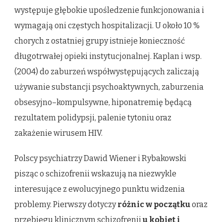
występuje głębokie upośledzenie funkcjonowania i
wymagają oni częstych hospitalizacji. U około 10 %
chorych z ostatniej grupy istnieje konieczność
długotrwałej opieki instytucjonalnej. Kaplan i wsp.
(2004) do zaburzeń współwystępujących zaliczają
używanie substancji psychoaktywnych, zaburzenia
obsesyjno–kompulsywne, hiponatremię będącą
rezultatem polidypsji, palenie tytoniu oraz
zakażenie wirusem HIV.
Polscy psychiatrzy Dawid Wiener i Rybakowski
pisząc o schizofrenii wskazują na niezwykle
interesujące z ewolucyjnego punktu widzenia
problemy. Pierwszy dotyczy
różnic w początku
oraz
przebiegu klinicznym schizofrenii
u kobiet i