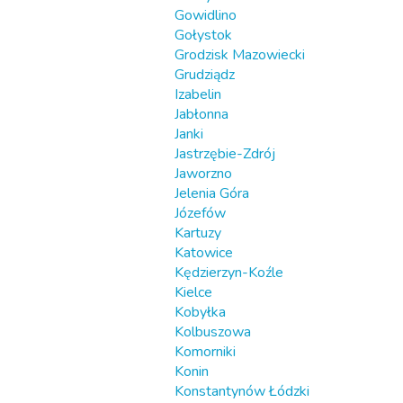
Gowidlino
Gołystok
Grodzisk Mazowiecki
Grudziądz
Izabelin
Jabłonna
Janki
Jastrzębie-Zdrój
Jaworzno
Jelenia Góra
Józefów
Kartuzy
Katowice
Kędzierzyn-Koźle
Kielce
Kobyłka
Kolbuszowa
Komorniki
Konin
Konstantynów Łódzki