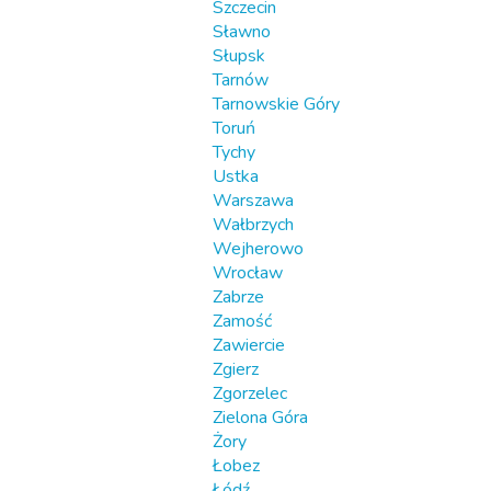
Szczecin
Sławno
Słupsk
Tarnów
Tarnowskie Góry
Toruń
Tychy
Ustka
Warszawa
Wałbrzych
Wejherowo
Wrocław
Zabrze
Zamość
Zawiercie
Zgierz
Zgorzelec
Zielona Góra
Żory
Łobez
Łódź