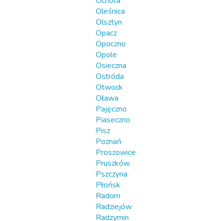
Ochota
Oleśnica
Olsztyn
Opacz
Opoczno
Opole
Osieczna
Ostróda
Otwock
Oława
Pajęczno
Piaseczno
Pisz
Poznań
Proszowice
Pruszków
Pszczyna
Płońsk
Radom
Radziejów
Radzymin