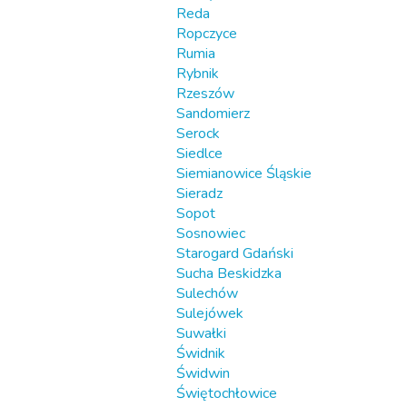
Reda
Ropczyce
Rumia
Rybnik
Rzeszów
Sandomierz
Serock
Siedlce
Siemianowice Śląskie
Sieradz
Sopot
Sosnowiec
Starogard Gdański
Sucha Beskidzka
Sulechów
Sulejówek
Suwałki
Świdnik
Świdwin
Świętochłowice