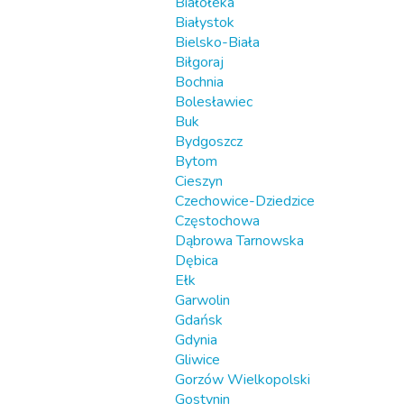
Białołeka
Białystok
Bielsko-Biała
Biłgoraj
Bochnia
Bolesławiec
Buk
Bydgoszcz
Bytom
Cieszyn
Czechowice-Dziedzice
Częstochowa
Dąbrowa Tarnowska
Dębica
Ełk
Garwolin
Gdańsk
Gdynia
Gliwice
Gorzów Wielkopolski
Gostynin