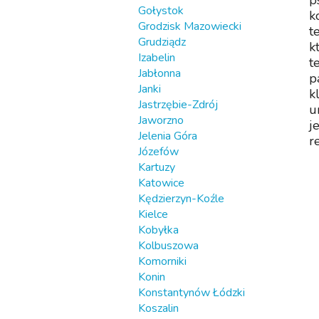
p
Gołystok
k
Grodzisk Mazowiecki
t
Grudziądz
k
Izabelin
t
Jabłonna
p
Janki
k
Jastrzębie-Zdrój
u
Jaworzno
j
Jelenia Góra
r
Józefów
Kartuzy
Katowice
Kędzierzyn-Koźle
Kielce
Kobyłka
Kolbuszowa
Komorniki
Konin
Konstantynów Łódzki
Koszalin