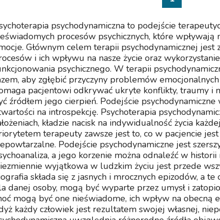
sychoterapia psychodynamiczna to podejście terapeutyc
ieświadomych procesów psychicznych, które wpływają na
mocje. Głównym celem terapii psychodynamicznej jest 
rocesów i ich wpływu na nasze życie oraz wykorzystani
unkcjonowania psychicznego. W terapii psychodynamiczn
azem, aby zgłębić przyczyny problemów emocjonalnych i
omaga pacjentowi odkrywać ukryte konflikty, traumy i
yć źródłem jego cierpień. Podejście psychodynamiczne
twartości na introspekcję. Psychoterapia psychodynami
ałożeniach, kładzie nacisk na indywidualność życia każ
riorytetem terapeuty zawsze jest to, co w pacjencie jest
iepowtarzalne. Podejście psychodynamiczne jest szersz
sychoanaliza, a jego korzenie można odnaleźć w historii
iezmiennie wyjątkowa w ludzkim życiu jest przede wszys
iografia składa się z jasnych i mrocznych epizodów, a te o
la danej osoby, mogą być wyparte przez umysł i zatopi
hoć mogą być one nieświadome, ich wpływ na obecną egz
dyż każdy człowiek jest rezultatem swojej własnej, niepo