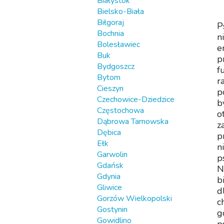
Białystok
Bielsko-Biała
Biłgoraj
P
Bochnia
n
Bolesławiec
e
Buk
p
Bydgoszcz
f
Bytom
r
Cieszyn
p
Czechowice-Dziedzice
b
Częstochowa
o
Dąbrowa Tarnowska
z
Dębica
p
Ełk
n
Garwolin
p
Gdańsk
N
Gdynia
b
Gliwice
d
Gorzów Wielkopolski
c
Gostynin
g
Gowidlino