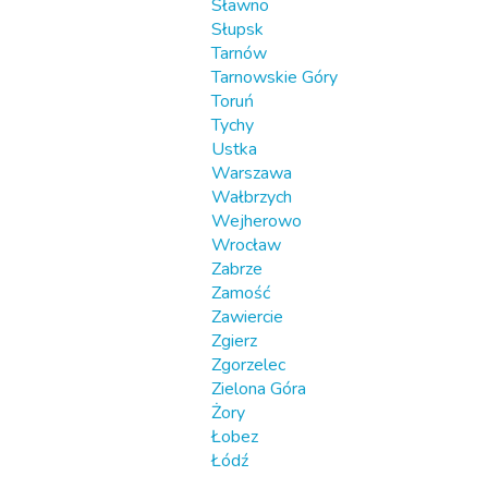
Sławno
Słupsk
Tarnów
Tarnowskie Góry
Toruń
Tychy
Ustka
Warszawa
Wałbrzych
Wejherowo
Wrocław
Zabrze
Zamość
Zawiercie
Zgierz
Zgorzelec
Zielona Góra
Żory
Łobez
Łódź