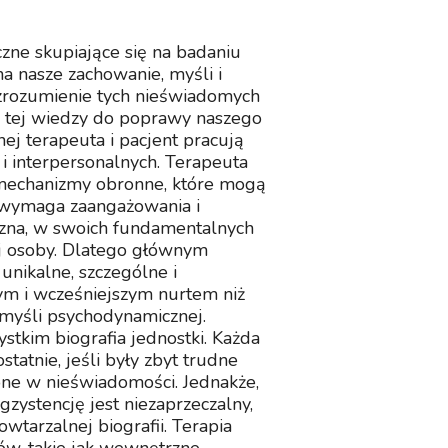
zne skupiające się na badaniu
 nasze zachowanie, myśli i
zrozumienie tych nieświadomych
e tej wiedzy do poprawy naszego
ej terapeuta i pacjent pracują
 interpersonalnych. Terapeuta
 mechanizmy obronne, które mogą
 wymaga zaangażowania i
czna, w swoich fundamentalnych
dej osoby. Dlatego głównym
 unikalne, szczególne i
ym i wcześniejszym nurtem niż
 myśli psychodynamicznej.
tkim biografia jednostki. Każda
statnie, jeśli były zbyt trudne
one w nieświadomości. Jednakże,
ystencję jest niezaprzeczalny,
wtarzalnej biografii. Terapia