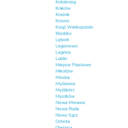
Kołobrzeg
Kraków
Kraśnik
Krosno
Książ Wielkopolski
Kłodzko
Lębork
Legionowo
Legnica
Lublin
Miejsce Piastowe
Mikołów
Mosina
Myślenice
Myślibórz
Myszków
Nowa Morawa
Nowa Ruda
Nowy Sącz
Ochota
Oleśnica