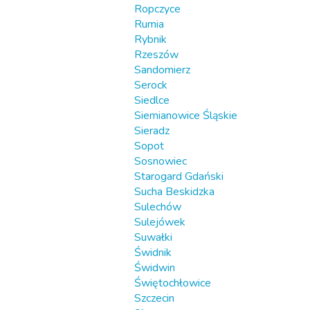
Ropczyce
Rumia
Rybnik
Rzeszów
Sandomierz
Serock
Siedlce
Siemianowice Śląskie
Sieradz
Sopot
Sosnowiec
Starogard Gdański
Sucha Beskidzka
Sulechów
Sulejówek
Suwałki
Świdnik
Świdwin
Świętochłowice
Szczecin