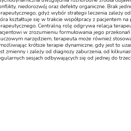
sychodynamiczna uwzględnia różnorodne źródła objawó
onflikty, niedorozwój oraz defekty organiczne. Brak jed
erapeutycznego, gdyż wybór strategii leczenia zależy o
tóra kształtuje się w trakcie współpracy z pacjentem na
erapeutycznego. Centralną rolę odgrywa relacja terape
acjentowi w zrozumieniu formułowania jego przekonań 
luczowym narzędziem, terapeuta może również stosowa
możliwiając krótsze terapie dynamiczne, gdy jest to uzas
est zmienny i zależy od diagnozy zaburzenia, od kilkunastu
egularnych sesjach odbywających się od jednej do trzec