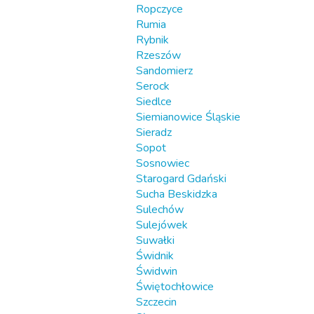
Ropczyce
Rumia
Rybnik
Rzeszów
Sandomierz
Serock
Siedlce
Siemianowice Śląskie
Sieradz
Sopot
Sosnowiec
Starogard Gdański
Sucha Beskidzka
Sulechów
Sulejówek
Suwałki
Świdnik
Świdwin
Świętochłowice
Szczecin