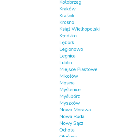
Kołobrzeg
Kraków
Kraśnik
Krosno
Książ Wielkopolski
Kłodzko
Lębork
Legionowo
Legnica
Lublin
Miejsce Piastowe
Mikołów
Mosina
Myślenice
Myślibórz
Myszków
Nowa Morawa
Nowa Ruda
Nowy Sącz
Ochota
Oleśnica