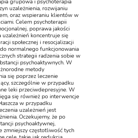
apia grupowa i psychoterapia
yn uzależnienia, rozwijaniu
iem, oraz wspieraniu klientów w
ciami. Celem psychoterapii
ocjonalnej, poprawa jakości
a uzależnień koncentruje się
cji społecznej i resocjalizacji
e do normalnego funkcjonowania
znych strategii radzenia sobie w
ubstancji psychoaktywnych. W
różnorodne metody
ia się poprzez leczenie
ący, szczególnie w przypadku
ane leki przeciwdepresyjne. W
ięga się również po interwencje
zwłaszcza w przypadku
czenia uzależnień jest
nienia. Oczekujemy, że po
tancji psychoaktywnej,
e zmniejszy częstotliwość tych
e cele, takie jak redukcja