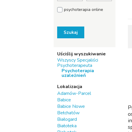
psychoterapia online
Szukaj
Uściślij wyszukiwanie
Wszyscy Specjaliści
Psychoterapeuta
Psychoterapia
uzależnień
Lokalizacja
Adamów-Parcel
Babice
Babice Nowe
P
Bełchatów
o
Białogard
i
Białołeka
s