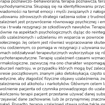
erapia poznawczo-behawioralna, terapia poznawcza, ter
sychodynamiczna. Skupiają się na identyfikowaniu przycz
wiadomości na temat emocji i myśli związanych z nałog
udowaniu zdrowszych strategii radzenia sobie z trudnoś
zależnień jest przywrócenie równowagi psychicznej i em
ycia i trwała rezygnacji ze szkodliwych nawyków. Terapi
łównie na aspektach psychologicznych, dążąc do reintegra
sób uzależnionych i udzieleniu im wsparcia w powroci
połecznego. Jej celem jest również wypracowanie skutec
yciu codziennym, co pomaga w rezygnacji z używania s
amach oddziaływań terapeutycznych wykorzystuje się 
sychoterapeutyczne. Terapię uzależnień czasami wzmacn
armakologiczne, zazwyczaj ma ono charakter wspomagaj
aburzeń nastroju, w przypadku których mogą być zalec
kresie początkowym, znanym jako detoksykacja, często s
edyczne, aby złagodzić fizyczne objawy uzależnienia, 
zależnienia od alkoholu i narkotyków. Głównym celem le
wolnienie pacjenta od czynnika prowadzącego do uzależ
akończeniu terapii pacjent przestanie używać danej subs
rzejawiać dane zachowanie, lub że przynajmniej znaczni
ziałań. Ponadto, terapia uzależnień stawia sobie także inn