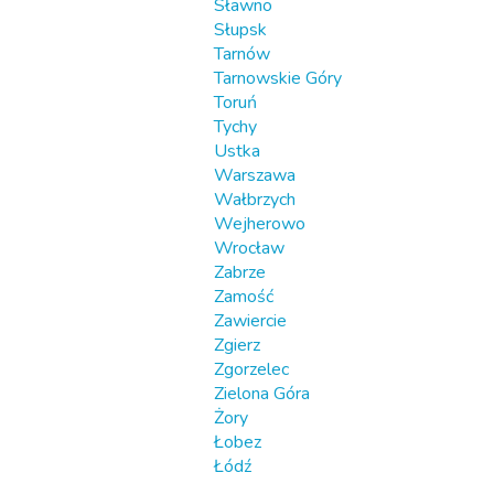
Sławno
Słupsk
Tarnów
Tarnowskie Góry
Toruń
Tychy
Ustka
Warszawa
Wałbrzych
Wejherowo
Wrocław
Zabrze
Zamość
Zawiercie
Zgierz
Zgorzelec
Zielona Góra
Żory
Łobez
Łódź