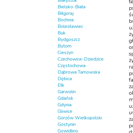
Białystok
t
Bielsko-Biała
p
Biłgoraj
ś
Bochnia
b
Bolesławiec
u
Buk
ż
Bydgoszcz
g
Bytom
o
Cieszyn
s
Czechowice-Dziedzice
ż
Częstochowa
r
Dąbrowa Tarnowska
p
Dębica
f
Ełk
z
Garwolin
o
Gdańsk
m
Gdynia
u
Gliwice
u
Gorzów Wielkopolski
z
Gostynin
p
Gowidlino
d