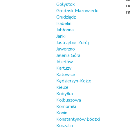
Gołystok
n
Grodzisk Mazowiecki
n
Grudziądz
Izabelin
Jabłonna
Janki
Jastrzębie-Zdrój
Jaworzno
Jelenia Góra
Józefów
Kartuzy
Katowice
Kędzierzyn-Koźle
Kielce
Kobyłka
Kolbuszowa
Komorniki
Konin
Konstantynów Łódzki
Koszalin