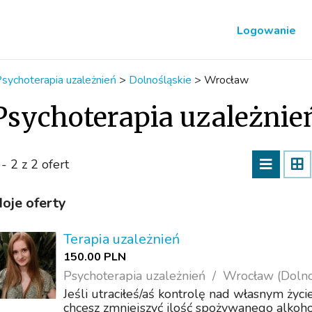
Logowanie
sychoterapia uzależnień
>
Dolnośląskie
>
Wrocław
Psychoterapia uzależni
 - 2 z 2 ofert
oje oferty
Terapia uzależnień
150.00 PLN
Psychoterapia uzależnień
Wrocław (Dolno
Jeśli utraciłeś/aś kontrolę nad własnym życ
chcesz zmniejszyć ilość spożywanego alkoho