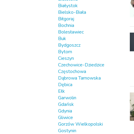
Białystok
Bielsko-Biała
Biłgoraj
Bochnia
Bolesławiec
Buk
Bydgoszcz
Bytom
Cieszyn
Czechowice-Dziedzice
Częstochowa
Dąbrowa Tarnowska
Dębica
Ełk
Garwolin
Gdańsk
Gdynia
Gliwice
Gorzów Wielkopolski
Gostynin