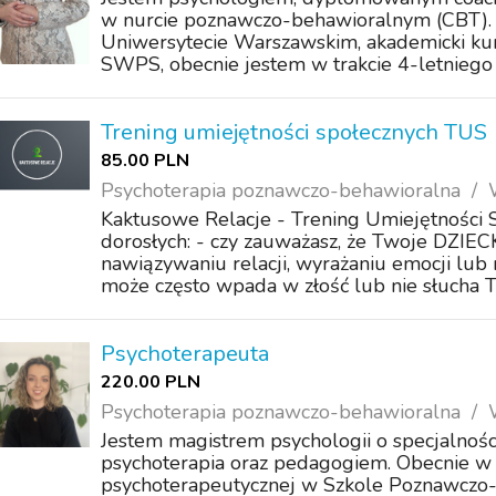
w nurcie poznawczo-behawioralnym (CBT).
Uniwersytecie Warszawskim, akademicki kur
SWPS, obecnie jestem w trakcie 4-letniego s
Trening umiejętności społecznych TUS
85.00 PLN
Psychoterapia poznawczo-behawioralna
Kaktusowe Relacje - Trening Umiejętności S
dorosłych: - czy zauważasz, że Twoje DZIE
nawiązywaniu relacji, wyrażaniu emocji lub
może często wpada w złość lub nie słucha Tw
Psychoterapeuta
220.00 PLN
Psychoterapia poznawczo-behawioralna
Jestem magistrem psychologii o specjalności
psychoterapia oraz pedagogiem. Obecnie w tr
psychoterapeutycznej w Szkole Poznawczo