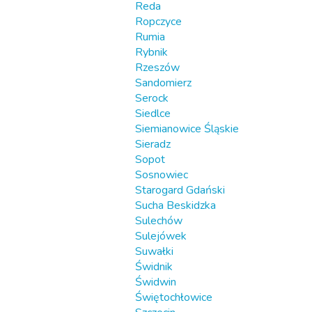
Reda
Ropczyce
Rumia
Rybnik
Rzeszów
Sandomierz
Serock
Siedlce
Siemianowice Śląskie
Sieradz
Sopot
Sosnowiec
Starogard Gdański
Sucha Beskidzka
Sulechów
Sulejówek
Suwałki
Świdnik
Świdwin
Świętochłowice