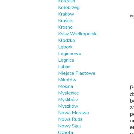
Koszalin
Kołobrzeg
Kraków
Kraśnik
Krosno
Książ Wielkopolski
Kłodzko
Lębork
Legionowo
Legnica
Lublin
Miejsce Piastowe
Mikołów
Mosina
P
Myślenice
d
Myślibórz
b
Myszków
z
Nowa Morawa
p
Nowa Ruda
o
Nowy Sącz
e
Ochota
n