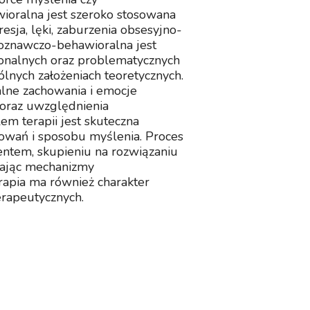
ioralna jest szeroko stosowana
esja, lęki, zaburzenia obsesyjno-
poznawczo-behawioralna jest
jonalnych oraz problematycznych
pólnych założeniach teoretycznych.
alne zachowania i emocje
ę oraz uwzględnienia
m terapii jest skuteczna
howań i sposobu myślenia. Proces
jentem, skupieniu na rozwiązaniu
niając mechanizmy
rapia ma również charakter
erapeutycznych.