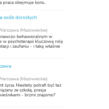
praca obejmuje kons...
a osób dorosłych
Warszawa (Mazowieckie)
oznawczo-behawioralnym w
że w psychoterapii kluczową rolę
cji i zaufaniu - i taką właśnie
szawa
Warszawa (Mazowieckie)
życia. Niestety potrafi być też
iązany ze szkołą, presja
ówieśnikami - brzmi znajomo?