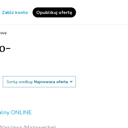
Załóż konto
Opublikuj ofertę
awa
o-
Sortuj według:
Najnowsza oferta
alny ONLINE
Warszawa (Mazowieckie)