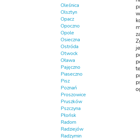
Oleśnica
p
Olsztyn
w
Opacz
k
Opoczno
m
Opole
z
Osieczna
Z
Ostróda
j
Otwock
p
Oława
p
Pajęczno
t
Piaseczno
p
Pisz
p
Poznań
o
Proszowice
Pruszków
Pszczyna
Płońsk
Radom
Radziejów
Radzymin