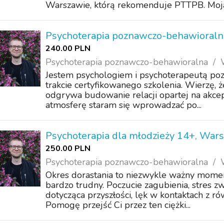
Warszawie, którą rekomenduje PTTPB. Moja 
Psychoterapia poznawczo-behawioraln
240.00 PLN
Psychoterapia poznawczo-behawioralna
Jestem psychologiem i psychoterapeutą p
trakcie certyfikowanego szkolenia. Wierzę, 
odgrywa budowanie relacji opartej na akcepta
atmosferę staram się wprowadzać po...
Psychoterapia dla młodzieży 14+, War
250.00 PLN
Psychoterapia poznawczo-behawioralna
Okres dorastania to niezwykle ważny moment 
bardzo trudny. Poczucie zagubienia, stres zw
dotycząca przyszłości, lęk w kontaktach z r
Pomogę przejść Ci przez ten ciężki...