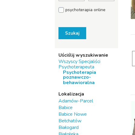
psychoterapia online
Szukaj
Uściślij wyszukiwanie
Wszyscy Specjaliści
Psychoterapeuta
Psychoterapia
poznawczo-
behawioralna
Lokalizacja
Adamów-Parcel
Babice
Babice Nowe
Bełchatów
Białogard
Białołeka