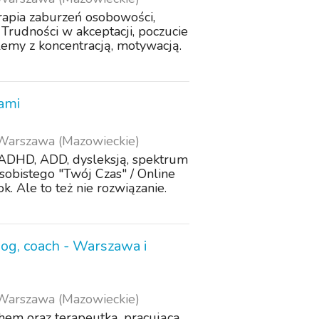
rapia zaburzeń osobowości,
Trudności w akceptacji, poczucie
emy z koncentracją, motywacją.
zami
Warszawa (Mazowieckie)
: ADHD, ADD, dysleksją, spektrum
bistego "Twój Czas" / Online
k. Ale to też nie rozwiązanie.
hog, coach - Warszawa i
Warszawa (Mazowieckie)
em oraz terapeutką, pracującą