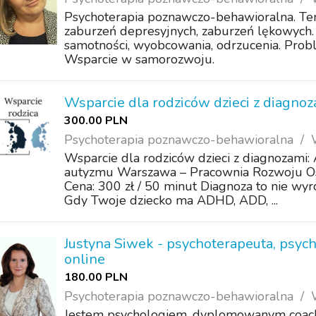
Psychoterapia poznawczo-behawioralna. Te
zaburzeń depresyjnych, zaburzeń lękowych. 
samotności, wyobcowania, odrzucenia. Probl
Wsparcie w samorozwoju.
Wsparcie dla rodziców dzieci z diagno
300.00 PLN
Psychoterapia poznawczo-behawioralna
Wsparcie dla rodziców dzieci z diagnozami
autyzmu Warszawa – Pracownia Rozwoju Oso
Cena: 300 zł / 50 minut Diagnoza to nie wyro
Gdy Twoje dziecko ma ADHD, ADD, ...
Justyna Siwek - psychoterapeuta, psyc
online
180.00 PLN
Psychoterapia poznawczo-behawioralna
Jestem psychologiem, dyplomowanym coach