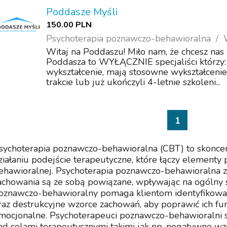
Poddasze Myśli
150.00 PLN
Psychoterapia poznawczo-behawioralna
Witaj na Poddaszu! Miło nam, że chcesz nas
Poddasza to WYŁĄCZNIE specjaliści którzy:
wykształcenie, mają stosowne wykształceni
trakcie lub już ukończyli 4-letnie szkoleni...
1
sychoterapia poznawczo-behawioralna (CBT) to skonc
ziałaniu podejście terapeutyczne, które łączy elementy 
ehawioralnej. Psychoterapia poznawczo-behawioralna zak
achowania są ze sobą powiązane, wpływając na ogólny s
oznawczo-behawioralny pomaga klientom identyfikować
raz destrukcyjne wzorce zachowań, aby poprawić ich fu
mocjonalne. Psychoterapeuci poznawczo-behawioralni sk
ad celami terapeutycznymi takimi jak np. negatywne wz