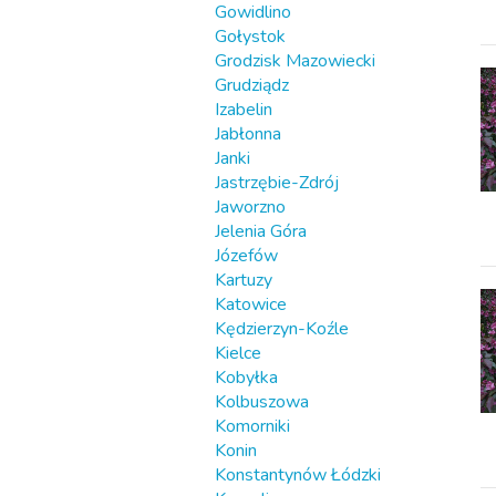
Gowidlino
Gołystok
Grodzisk Mazowiecki
Grudziądz
Izabelin
Jabłonna
Janki
Jastrzębie-Zdrój
Jaworzno
Jelenia Góra
Józefów
Kartuzy
Katowice
Kędzierzyn-Koźle
Kielce
Kobyłka
Kolbuszowa
Komorniki
Konin
Konstantynów Łódzki