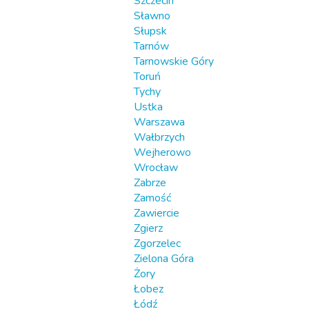
Szczecin
Sławno
Słupsk
Tarnów
Tarnowskie Góry
Toruń
Tychy
Ustka
Warszawa
Wałbrzych
Wejherowo
Wrocław
Zabrze
Zamość
Zawiercie
Zgierz
Zgorzelec
Zielona Góra
Żory
Łobez
Łódź