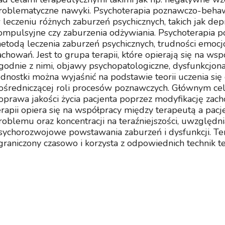
roblematyczne nawyki. Psychoterapia poznawczo-behaw
 leczeniu różnych zaburzeń psychicznych, takich jak depr
ompulsyjne czy zaburzenia odżywiania. Psychoterapia 
etodą leczenia zaburzeń psychicznych, trudności emoc
achowań. Jest to grupa terapii, które opierają się na ws
godnie z nimi, objawy psychopatologiczne, dysfunkcjon
ednostki można wyjaśnić na podstawie teorii uczenia si
ośredniczącej roli procesów poznawczych. Głównym cele
oprawa jakości życia pacjenta poprzez modyfikację zac
erapii opiera się na współpracy między terapeutą a pac
roblemu oraz koncentracji na teraźniejszości, uwzględ
sychorozwojowe powstawania zaburzeń i dysfunkcji. Te
graniczony czasowo i korzysta z odpowiednich technik t