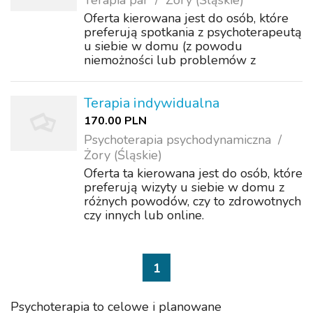
Terapia par
Żory (Śląskie)
Oferta kierowana jest do osób, które
preferują spotkania z psychoterapeutą
u siebie w domu (z powodu
niemożności lub problemów z
poruszaniem się, opuszczeniem domu,
mieszkania)
https://psychoterapia.rybnik.pl
Terapia indywidualna
170.00 PLN
Psychoterapia psychodynamiczna
Żory (Śląskie)
Oferta ta kierowana jest do osób, które
preferują wizyty u siebie w domu z
różnych powodów, czy to zdrowotnych
czy innych lub online.
https://psychoterapia.rybnik.pl
1
Psychoterapia to celowe i planowane