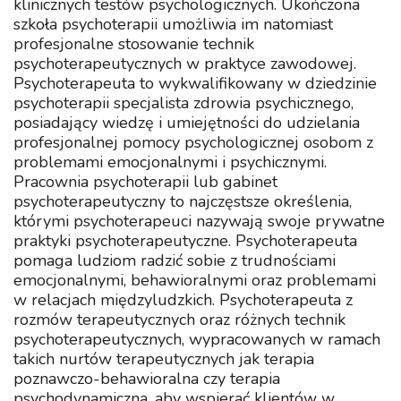
klinicznych testów psychologicznych. Ukończona
szkoła psychoterapii umożliwia im natomiast
profesjonalne stosowanie technik
psychoterapeutycznych w praktyce zawodowej.
Psychoterapeuta to wykwalifikowany w dziedzinie
psychoterapii specjalista zdrowia psychicznego,
posiadający wiedzę i umiejętności do udzielania
profesjonalnej pomocy psychologicznej osobom z
problemami emocjonalnymi i psychicznymi.
Pracownia psychoterapii lub gabinet
psychoterapeutyczny to najczęstsze określenia,
którymi psychoterapeuci nazywają swoje prywatne
praktyki psychoterapeutyczne. Psychoterapeuta
pomaga ludziom radzić sobie z trudnościami
emocjonalnymi, behawioralnymi oraz problemami
w relacjach międzyludzkich. Psychoterapeuta z
rozmów terapeutycznych oraz różnych technik
psychoterapeutycznych, wypracowanych w ramach
takich nurtów terapeutycznych jak terapia
poznawczo-behawioralna czy terapia
psychodynamiczna, aby wspierać klientów w