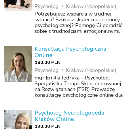
Psycholog
Kraków (Małopolskie)
Potrzebujesz wsparcia w trudnej
sytuacji? Szukasz skutecznej pomocy
psychologicznej? Pomogę Ci poradzić
sobie z trudnościami emocjonalnymi,
kryzysami życiowymi i wyzwaniami
codzienności. Razem znajdziemy
rozwiązania, które pozwolą Ci poczuć
Konsultacja Psychologiczna
się lepie...
Online
180.00 PLN
Psycholog
Kraków (Małopolskie)
mgr Emilia Jędryka - Psycholog,
Specjalistka Terapii Skoncentrowanej
na Rozwiązaniach (TSR) Prowadzę
konsultacje psychologiczne online dla
osób dorosłych. Razem zadbamy o to,
co dla Ciebie ważne. Umów wizytę
online już teraz! Kontakt: e-mail:
Psycholog Neurologopeda
info@ps...
Kraków Online
190.00 PLN