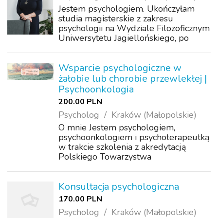
Jestem psychologiem. Ukończyłam
studia magisterskie z zakresu
psychologii na Wydziale Filozoficznym
Uniwersytetu Jagiellońskiego, po
czym kontynuowałam naukę na
studiach doktoranckich na tym samym
wydziale. Specjalizuję się w
Wsparcie psychologiczne w
poradnictwie psychologic...
żałobie lub chorobie przewlekłej |
Psychoonkologia
200.00 PLN
Psycholog
Kraków (Małopolskie)
O mnie Jestem psychologiem,
psychoonkologiem i psychoterapeutką
w trakcie szkolenia z akredytacją
Polskiego Towarzystwa
Psychiatrycznego. Zapraszam do
siebie osoby dorosłe, przechodzące
przez kryzysy życiowe (trudności
Konsultacja psychologiczna
emocjonalne, problemy w relacja...
170.00 PLN
Psycholog
Kraków (Małopolskie)