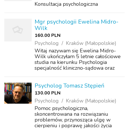
Konsultacja psychologiczna
Mgr psychologii Ewelina Midro-
Wilk
160.00 PLN
Psycholog
Kraków (Małopolskie)
Witaj nazywam się Ewelina Midro-
Wilk ukończyłam 5 letnie całościowe
studia na kierunku Psychologia
specjalność kliniczno-sądowa oraz
studia podyplomowe z Przygotowania
pedagogicznego dla psychologów.
Służę wsparciem psychologicznym i
Psycholog Tomasz Stępień
atmosferą w, któ...
130.00 PLN
Psycholog
Kraków (Małopolskie)
Pomoc psychologiczna,
skoncentrowana na rozwiązaniu
problemów, przynosząca ulgę w
cierpieniu i poprawę jakości życia