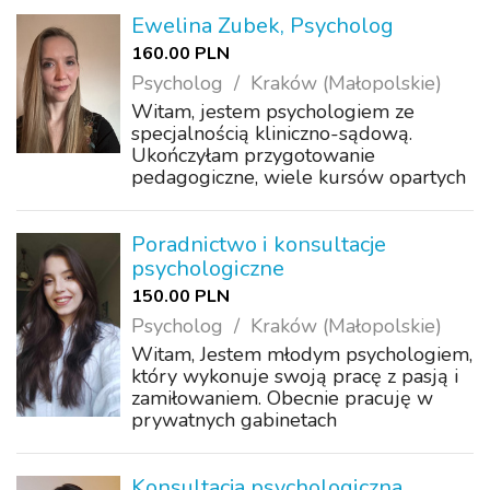
co dla Ciebie ważne. Umów wizytę
online już teraz! Kontakt: e-mail:
Ewelina Zubek, Psycholog
info@ps...
160.00 PLN
Psycholog
Kraków (Małopolskie)
Witam, jestem psychologiem ze
specjalnością kliniczno-sądową.
Ukończyłam przygotowanie
pedagogiczne, wiele kursów opartych
jak pracować z dziećmi w spektrum
autyzmu, ADHD, depresją, lękiem oraz
z innymi zaburzeniami rozwojowymi.
Poradnictwo i konsultacje
Ukończyłam takie szko...
psychologiczne
150.00 PLN
Psycholog
Kraków (Małopolskie)
Witam, Jestem młodym psychologiem,
który wykonuje swoją pracę z pasją i
zamiłowaniem. Obecnie pracuję w
prywatnych gabinetach
terapeutycznych HEALIO oraz w sieci
żłobków i przedszkoli Baby Booom.
Oferuję konsultacje oraz poradnictwo
Konsultacja psychologiczna