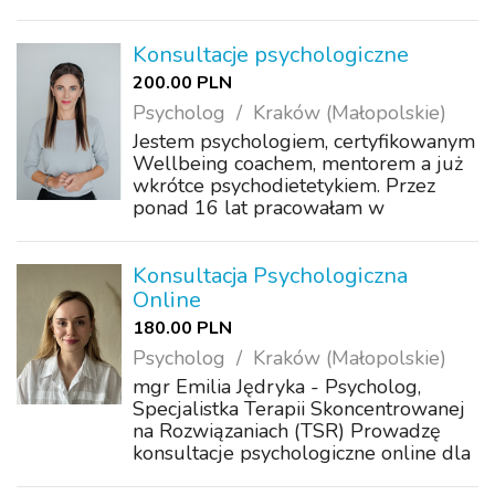
osobom w sytuacji kryzysu
psychicznego, odczuwających
dyskomfort psychiczny i
Konsultacje psychologiczne
doświadczających różnych trudności
200.00 PLN
życiowych, borykając...
Psycholog
Kraków (Małopolskie)
Jestem psychologiem, certyfikowanym
Wellbeing coachem, mentorem a już
wkrótce psychodietetykiem. Przez
ponad 16 lat pracowałam w
międzynarodowych firmach zajmując
kierownicze i dyrektorskie stanowiska.
Do klientów podchodzę bardzo
Konsultacja Psychologiczna
indywidualnie. Bard...
Online
180.00 PLN
Psycholog
Kraków (Małopolskie)
mgr Emilia Jędryka - Psycholog,
Specjalistka Terapii Skoncentrowanej
na Rozwiązaniach (TSR) Prowadzę
konsultacje psychologiczne online dla
osób dorosłych. Razem zadbamy o to,