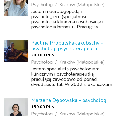
Psycholog
Kraków (Małopolskie)
Jestem neurologopedą i
psychologiem (specjalności:
psychologia kliniczna i osobowości i
psychologia biznesu). Pracuję w
obszarze terapii miofunkcjonalnej i
jako instruktorka oddechowa metody
Butejki, łącząc nowoczesne techniki
Paulina Probulska-Jakobschy -
terapeutyczne z holisty...
psycholog, psychoterapeuta
200.00 PLN
Psycholog
Kraków (Małopolskie)
Jestem specjalistą psychologiem
klinicznym i psychoterapeutką
pracującą zawodowo od ponad
dwudziestu lat. W 2002 r. ukończyłam
jednolite magisterskie studia
psychologiczne na Wydziale
Filozoficznym Uniwersytetu
Marzena Dębowska - psycholog
Jagiellońskiego w Krakowie. Ponadto
150.00 PLN
zre...
Psycholog
Kraków (Małopolskie)