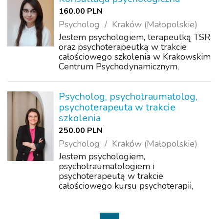
psychologiczne w ...
160.00 PLN
Psycholog
Kraków (Małopolskie)
Jestem psychologiem, terapeutką TSR
oraz psychoterapeutką w trakcie
całościowego szkolenia w Krakowskim
Centrum Psychodynamicznym,
przygotowującego do uzyskania
certyfikatu Polskiego Towarzystwa
Psychologicznego. Należę również do
Psycholog, psychotraumatolog,
Polskiego Stowarzys...
psychoterapeuta w trakcie
szkolenia
250.00 PLN
Psycholog
Kraków (Małopolskie)
Jestem psychologiem,
psychotraumatologiem i
psychoterapeutą w trakcie
całościowego kursu psychoterapii,
która łączy nurt systemowy i
psychodynamiczny, organizowanego
przez Ośrodek Szkoleń Systemowych