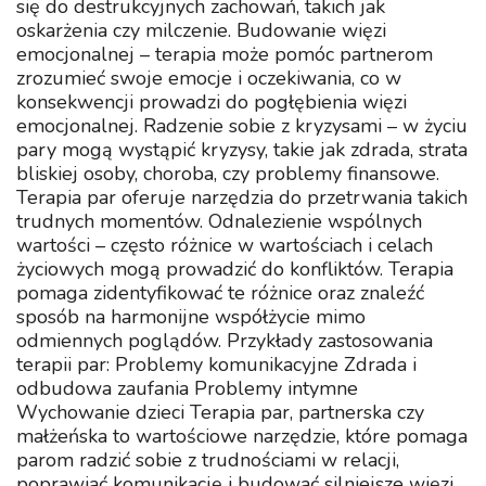
się do destrukcyjnych zachowań, takich jak
oskarżenia czy milczenie. Budowanie więzi
emocjonalnej – terapia może pomóc partnerom
zrozumieć swoje emocje i oczekiwania, co w
konsekwencji prowadzi do pogłębienia więzi
emocjonalnej. Radzenie sobie z kryzysami – w życiu
pary mogą wystąpić kryzysy, takie jak zdrada, strata
bliskiej osoby, choroba, czy problemy finansowe.
Terapia par oferuje narzędzia do przetrwania takich
trudnych momentów. Odnalezienie wspólnych
wartości – często różnice w wartościach i celach
życiowych mogą prowadzić do konfliktów. Terapia
pomaga zidentyfikować te różnice oraz znaleźć
sposób na harmonijne współżycie mimo
odmiennych poglądów. Przykłady zastosowania
terapii par: Problemy komunikacyjne Zdrada i
odbudowa zaufania Problemy intymne
Wychowanie dzieci Terapia par, partnerska czy
małżeńska to wartościowe narzędzie, które pomaga
parom radzić sobie z trudnościami w relacji,
poprawiać komunikację i budować silniejsze więzi.