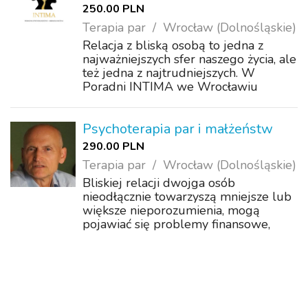
250.00 PLN
Terapia par
Wrocław (Dolnośląskie)
Relacja z bliską osobą to jedna z
najważniejszych sfer naszego życia, ale
też jedna z najtrudniejszych. W
Poradni INTIMA we Wrocławiu
wierzymy, że kryzys w związku nie
musi oznaczać jego końca – może stać
się początkiem głębszego zrozumienia
Psychoterapia par i małżeństw
siebie n...
290.00 PLN
Terapia par
Wrocław (Dolnośląskie)
Bliskiej relacji dwojga osób
nieodłącznie towarzyszą mniejsze lub
większe nieporozumienia, mogą
pojawiać się problemy finansowe,
mieszkaniowe, wychowawcze, itd…
Takie sytuacje powinny być
elementem rozwojowym związku, ale
coraz częściej zdarza się, ż...