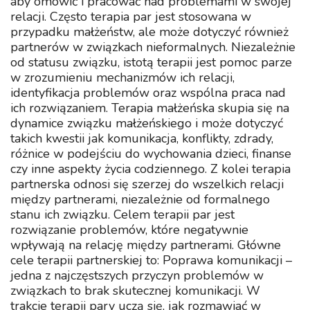
aby omówić i pracować nad problemami w swojej
relacji. Często terapia par jest stosowana w
przypadku małżeństw, ale może dotyczyć również
partnerów w związkach nieformalnych. Niezależnie
od statusu związku, istotą terapii jest pomoc parze
w zrozumieniu mechanizmów ich relacji,
identyfikacja problemów oraz wspólna praca nad
ich rozwiązaniem. Terapia małżeńska skupia się na
dynamice związku małżeńskiego i może dotyczyć
takich kwestii jak komunikacja, konflikty, zdrady,
różnice w podejściu do wychowania dzieci, finanse
czy inne aspekty życia codziennego. Z kolei terapia
partnerska odnosi się szerzej do wszelkich relacji
między partnerami, niezależnie od formalnego
stanu ich związku. Celem terapii par jest
rozwiązanie problemów, które negatywnie
wpływają na relację między partnerami. Główne
cele terapii partnerskiej to: Poprawa komunikacji –
jedna z najczęstszych przyczyn problemów w
związkach to brak skutecznej komunikacji. W
trakcie terapii pary uczą się, jak rozmawiać w