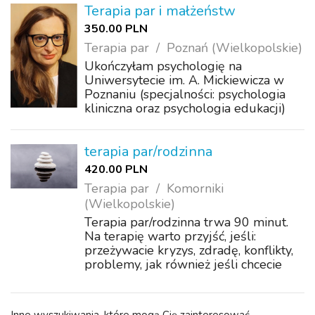
Terapia par i małżeństw
350.00 PLN
Terapia par
Poznań (Wielkopolskie)
Ukończyłam psychologię na
Uniwersytecie im. A. Mickiewicza w
Poznaniu (specjalności: psychologia
kliniczna oraz psychologia edukacji)
oraz studia podyplomowe - Pomoc
Psychologiczna w Dziedzinie
Seksuologii (Uniwersytet im. A.
terapia par/rodzinna
Mickiewicza w Poznaniu) ...
420.00 PLN
Terapia par
Komorniki
(Wielkopolskie)
Terapia par/rodzinna trwa 90 minut.
Na terapię warto przyjść, jeśli:
przeżywacie kryzys, zdradę, konflikty,
problemy, jak również jeśli chcecie
lepiej poznać siebie i efektywniej
nauczyć się porozumiewać, wyrażać
emocje i potrzeby, odczuwacie