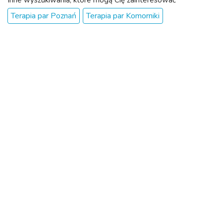
Inne wyszukiwania, które mogą Cię zainteresować
wypalen...
Terapia par Poznań
Terapia par Komorniki