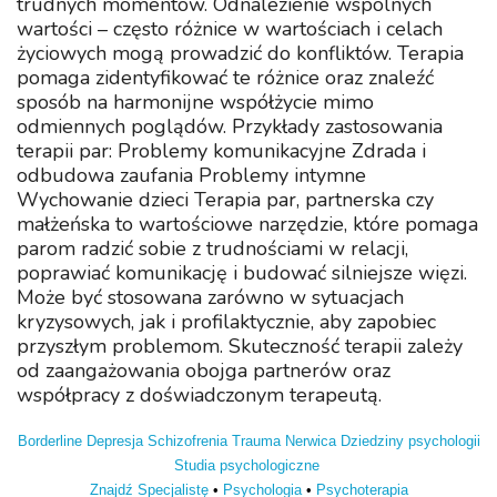
trudnych momentów. Odnalezienie wspólnych
wartości – często różnice w wartościach i celach
życiowych mogą prowadzić do konfliktów. Terapia
pomaga zidentyfikować te różnice oraz znaleźć
sposób na harmonijne współżycie mimo
odmiennych poglądów. Przykłady zastosowania
terapii par: Problemy komunikacyjne Zdrada i
odbudowa zaufania Problemy intymne
Wychowanie dzieci Terapia par, partnerska czy
małżeńska to wartościowe narzędzie, które pomaga
parom radzić sobie z trudnościami w relacji,
poprawiać komunikację i budować silniejsze więzi.
Może być stosowana zarówno w sytuacjach
kryzysowych, jak i profilaktycznie, aby zapobiec
przyszłym problemom. Skuteczność terapii zależy
od zaangażowania obojga partnerów oraz
współpracy z doświadczonym terapeutą.
Borderline
Depresja
Schizofrenia
Trauma
Nerwica
Dziedziny psychologii
Studia psychologiczne
Znajdź Specjalistę
•
Psychologia
•
Psychoterapia