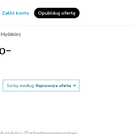
Załóż konto
Opublikuj ofertę
>
Myślibórz
o-
Sortuj według:
Najnowsza oferta
Myślibórz (Zachodniopomorskie)