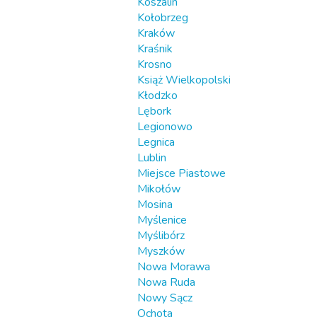
Koszalin
Kołobrzeg
Kraków
Kraśnik
Krosno
Książ Wielkopolski
Kłodzko
Lębork
Legionowo
Legnica
Lublin
Miejsce Piastowe
Mikołów
Mosina
Myślenice
Myślibórz
Myszków
Nowa Morawa
Nowa Ruda
Nowy Sącz
Ochota