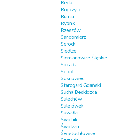
Reda
Ropczyce
Rumia
Rybnik
Rzeszów
Sandomierz
Serock
Siedlce
Siemianowice Śląskie
Sieradz
Sopot
Sosnowiec
Starogard Gdański
Sucha Beskidzka
Sulechów
Sulejówek
Suwałki
Świdnik
Świdwin
Świętochłowice