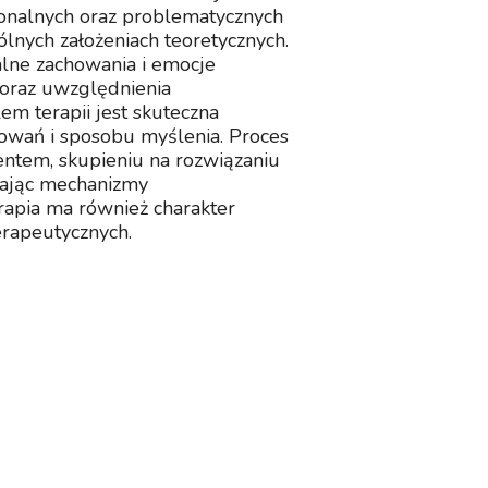
jonalnych oraz problematycznych
pólnych założeniach teoretycznych.
alne zachowania i emocje
ę oraz uwzględnienia
m terapii jest skuteczna
howań i sposobu myślenia. Proces
jentem, skupieniu na rozwiązaniu
niając mechanizmy
rapia ma również charakter
erapeutycznych.