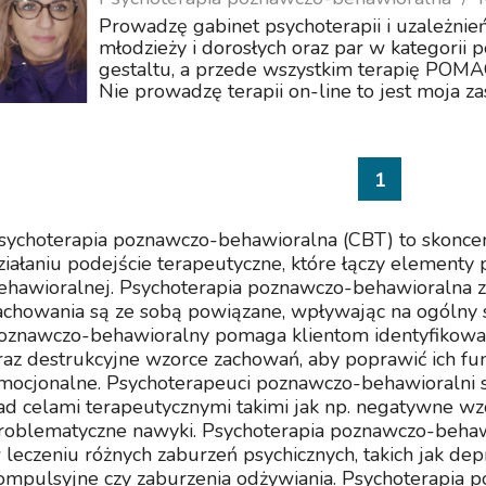
Prowadzę gabinet psychoterapii i uzależnień
młodzieży i dorosłych oraz par w kategorii
gestaltu, a przede wszystkim terapię 
Nie prowadzę terapii on-line to jest moja zas
1
sychoterapia poznawczo-behawioralna (CBT) to skonc
ziałaniu podejście terapeutyczne, które łączy elementy 
ehawioralnej. Psychoterapia poznawczo-behawioralna zak
achowania są ze sobą powiązane, wpływając na ogólny s
oznawczo-behawioralny pomaga klientom identyfikować
raz destrukcyjne wzorce zachowań, aby poprawić ich fu
mocjonalne. Psychoterapeuci poznawczo-behawioralni sk
ad celami terapeutycznymi takimi jak np. negatywne wz
roblematyczne nawyki. Psychoterapia poznawczo-behaw
 leczeniu różnych zaburzeń psychicznych, takich jak depr
ompulsyjne czy zaburzenia odżywiania. Psychoterapia 