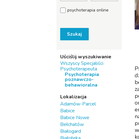
psychoterapia online
Szukaj
Uściślij wyszukiwanie
Wszyscy Specjaliści
P
Psychoterapeuta
Psychoterapia
d
poznawczo-
b
behawioralna
z
p
Lokalizacja
o
Adamów-Parcel
e
Babice
n
Babice Nowe
p
Bełchatów
w
Białogard
k
Białołeka