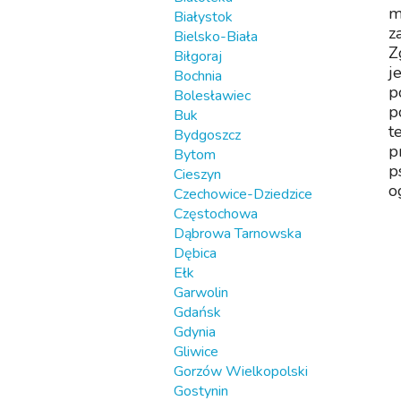
m
Białystok
z
Bielsko-Biała
Z
Biłgoraj
j
Bochnia
p
Bolesławiec
p
Buk
t
Bydgoszcz
p
Bytom
p
Cieszyn
o
Czechowice-Dziedzice
Częstochowa
Dąbrowa Tarnowska
Dębica
Ełk
Garwolin
Gdańsk
Gdynia
Gliwice
Gorzów Wielkopolski
Gostynin