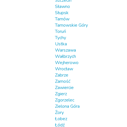
Szczecin
Sławno
Słupsk
Tarnów
Tarnowskie Góry
Toruń
Tychy
Ustka
Warszawa
Wałbrzych
Wejherowo
Wrocław
Zabrze
Zamość
Zawiercie
Zgierz
Zgorzelec
Zielona Góra
Żory
Łobez
Łódź