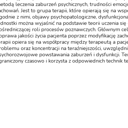
etodą leczenia zaburzeń psychicznych, trudności emoc
achowań. Jest to grupa terapii, które opierają się na ws
godnie z nimi, objawy psychopatologiczne, dysfunkcjon
ednostki można wyjaśnić na podstawie teorii uczenia si
ośredniczącej roli procesów poznawczych. Głównym cele
oprawa jakości życia pacjenta poprzez modyfikację zac
erapii opiera się na współpracy między terapeutą a pac
roblemu oraz koncentracji na teraźniejszości, uwzględ
sychorozwojowe powstawania zaburzeń i dysfunkcji. Te
graniczony czasowo i korzysta z odpowiednich technik t