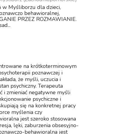
 w Myśliborzu dla dzieci,
 poznawczo behawioralnej,
POMAGANIE PRZEZ ROZMAWIANIE.
ad...
entrowane na krótkoterminowym
psychoterapii poznawczej i
łada, że myśli, uczucia i
tan psychiczny. Terapeuta
 i zmieniać negatywne myśli
nkcjonowanie psychiczne i
upiają się na konkretnej pracy
orce myślenia czy
ioralna jest szeroko stosowana
esja, lęki, zaburzenia obsesyjno-
poznawczo-behawioralna jest