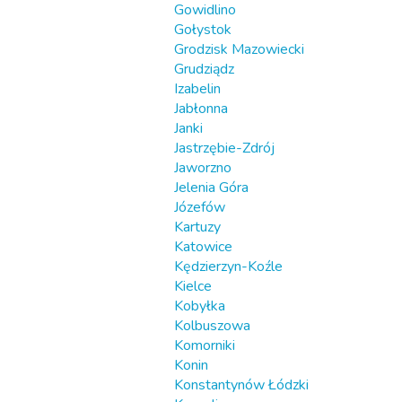
Gowidlino
Gołystok
Grodzisk Mazowiecki
Grudziądz
Izabelin
Jabłonna
Janki
Jastrzębie-Zdrój
Jaworzno
Jelenia Góra
Józefów
Kartuzy
Katowice
Kędzierzyn-Koźle
Kielce
Kobyłka
Kolbuszowa
Komorniki
Konin
Konstantynów Łódzki