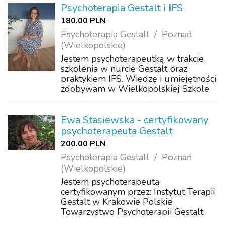
Psychoterapia Gestalt i IFS
180.00 PLN
Psychoterapia Gestalt
Poznań
(Wielkopolskie)
Jestem psychoterapeutką w trakcie
szkolenia w nurcie Gestalt oraz
praktykiem IFS. Wiedzę i umiejętności
zdobywam w Wielkopolskiej Szkole
Psychoterapii Gestalt w Poznaniu. W
swojej pracy wykorzystuję również
wiedzę i umiejętności z obszarów
Ewa Stasiewska - certyfikowany
Systemu We...
psychoterapeuta Gestalt
200.00 PLN
Psychoterapia Gestalt
Poznań
(Wielkopolskie)
Jestem psychoterapeutą
certyfikowanym przez: Instytut Terapii
Gestalt w Krakowie Polskie
Towarzystwo Psychoterapii Gestalt
European Association for