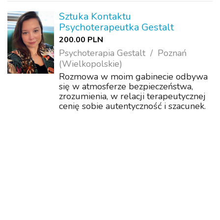
Psychotherapy ( przyznającą
Europejski Certyfikat
Sztuka Kontaktu
Psychoterapeuty) Specjalizuję się w
Psychoterapeutka Gestalt
psychoterapii in...
200.00 PLN
Psychoterapia Gestalt
Poznań
(Wielkopolskie)
Rozmowa w moim gabinecie odbywa
się w atmosferze bezpieczeństwa,
zrozumienia, w relacji terapeutycznej
cenię sobie autentyczność i szacunek.
Zapraszam osoby, które: doświadczają
problemów, konfliktów w związkach i
innych relacjach zmagają się z lękie...