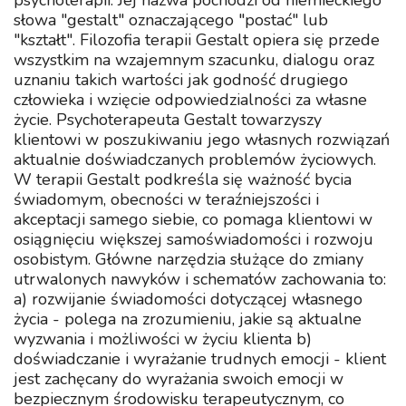
psychoterapii. Jej nazwa pochodzi od niemieckiego
słowa "gestalt" oznaczającego "postać" lub
"kształt". Filozofia terapii Gestalt opiera się przede
wszystkim na wzajemnym szacunku, dialogu oraz
uznaniu takich wartości jak godność drugiego
człowieka i wzięcie odpowiedzialności za własne
życie. Psychoterapeuta Gestalt towarzyszy
klientowi w poszukiwaniu jego własnych rozwiązań
aktualnie doświadczanych problemów życiowych.
W terapii Gestalt podkreśla się ważność bycia
świadomym, obecności w teraźniejszości i
akceptacji samego siebie, co pomaga klientowi w
osiągnięciu większej samoświadomości i rozwoju
osobistym. Główne narzędzia służące do zmiany
utrwalonych nawyków i schematów zachowania to:
a) rozwijanie świadomości dotyczącej własnego
życia - polega na zrozumieniu, jakie są aktualne
wyzwania i możliwości w życiu klienta b)
doświadczanie i wyrażanie trudnych emocji - klient
jest zachęcany do wyrażania swoich emocji w
bezpiecznym środowisku terapeutycznym, co