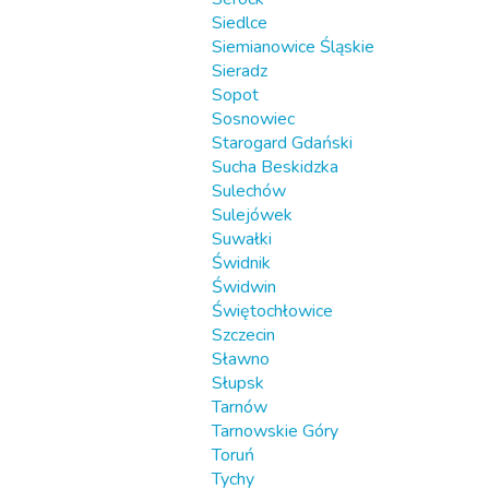
Siedlce
Siemianowice Śląskie
Sieradz
Sopot
Sosnowiec
Starogard Gdański
Sucha Beskidzka
Sulechów
Sulejówek
Suwałki
Świdnik
Świdwin
Świętochłowice
Szczecin
Sławno
Słupsk
Tarnów
Tarnowskie Góry
Toruń
Tychy