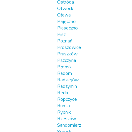
Ostróda
Otwock
Oława
Pajęczno
Piaseczno
Pisz
Poznań
Proszowice
Pruszków
Pszczyna
Płońsk
Radom
Radziejów
Radzymin
Reda
Ropczyce
Rumia
Rybnik
Rzeszów
Sandomierz
Serock