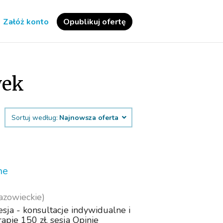
Załóż konto
Opublikuj ofertę
wek
Sortuj według:
Najnowsza oferta
ne
azowieckie)
esja - konsultacje indywidualne i
apie 150 zł. sesja Opinie