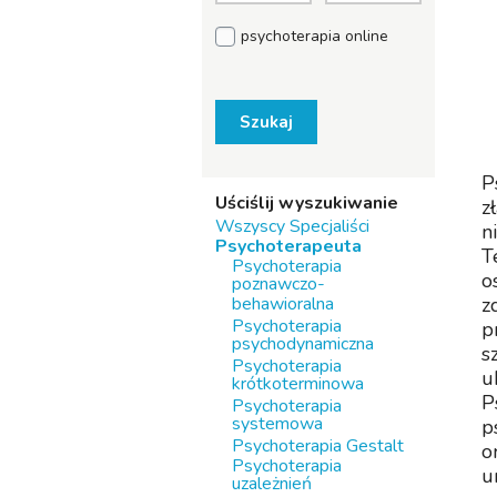
psychoterapia online
Szukaj
P
Uściślij wyszukiwanie
z
Wszyscy Specjaliści
n
Psychoterapeuta
T
Psychoterapia
o
poznawczo-
behawioralna
z
Psychoterapia
p
psychodynamiczna
s
Psychoterapia
u
krótkoterminowa
P
Psychoterapia
systemowa
p
Psychoterapia Gestalt
o
Psychoterapia
u
uzależnień