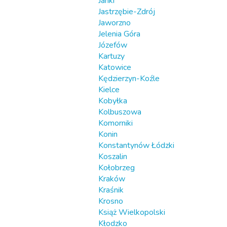
Janki
Jastrzębie-Zdrój
Jaworzno
Jelenia Góra
Józefów
Kartuzy
Katowice
Kędzierzyn-Koźle
Kielce
Kobyłka
Kolbuszowa
Komorniki
Konin
Konstantynów Łódzki
Koszalin
Kołobrzeg
Kraków
Kraśnik
Krosno
Książ Wielkopolski
Kłodzko