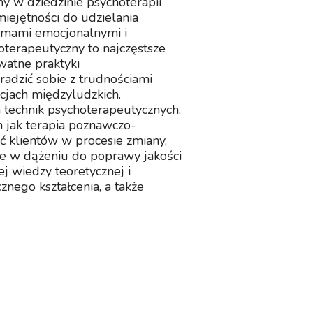
 w dziedzinie psychoterapii
miejętności do udzielania
emami emocjonalnymi i
oterapeutyczny to najczęstsze
watne praktyki
adzić sobie z trudnościami
jach międzyludzkich.
 technik psychoterapeutycznych,
 jak terapia poznawczo-
ć klientów w procesie zmiany,
że w dążeniu do poprawy jakości
j wiedzy teoretycznej i
znego kształcenia, a także