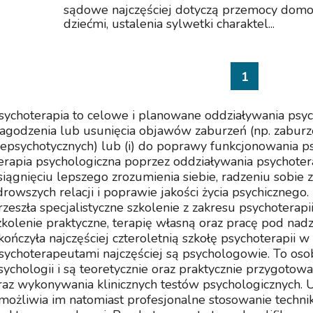
sądowe najczęściej dotyczą przemocy domo
dziećmi, ustalenia sylwetki charaktel...
1
sychoterapia to celowe i planowane oddziaływania psyc
łagodzenia lub usunięcia objawów zaburzeń (np. zabur
iepsychotycznych) lub (i) do poprawy funkcjonowania ps
erapia psychologiczna poprzez oddziaływania psychot
siągnięciu lepszego zrozumienia siebie, radzeniu sobie
drowszych relacji i poprawie jakości życia psychicznego
rzeszła specjalistyczne szkolenie z zakresu psychoterapii
zkolenie praktyczne, terapię własną oraz pracę pod na
kończyła najczęściej czteroletnią szkołę psychoterapii w
sychoterapeutami najczęściej są psychologowie. To osoby
sychologii i są teoretycznie oraz praktycznie przygoto
raz wykonywania klinicznych testów psychologicznych. 
możliwia im natomiast profesjonalne stosowanie techn