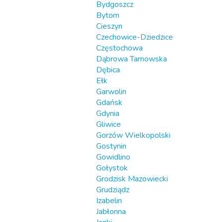
Bydgoszcz
Bytom
Cieszyn
Czechowice-Dziedzice
Częstochowa
Dąbrowa Tarnowska
Dębica
Ełk
Garwolin
Gdańsk
Gdynia
Gliwice
Gorzów Wielkopolski
Gostynin
Gowidlino
Gołystok
Grodzisk Mazowiecki
Grudziądz
Izabelin
Jabłonna