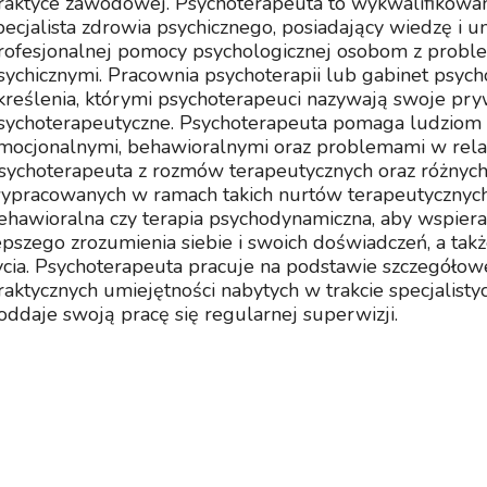
raktyce zawodowej. Psychoterapeuta to wykwalifikowany
pecjalista zdrowia psychicznego, posiadający wiedzę i u
rofesjonalnej pomocy psychologicznej osobom z probl
sychicznymi. Pracownia psychoterapii lub gabinet psych
kreślenia, którymi psychoterapeuci nazywają swoje pry
sychoterapeutyczne. Psychoterapeuta pomaga ludziom r
mocjonalnymi, behawioralnymi oraz problemami w relac
sychoterapeuta z rozmów terapeutycznych oraz różnych
ypracowanych w ramach takich nurtów terapeutycznych
ehawioralna czy terapia psychodynamiczna, aby wspiera
epszego zrozumienia siebie i swoich doświadczeń, a tak
ycia. Psychoterapeuta pracuje na podstawie szczegółowe
raktycznych umiejętności nabytych w trakcie specjalistyc
oddaje swoją pracę się regularnej superwizji.