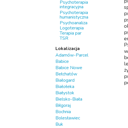
p
Psychoterapia
integracyjna
s
Psychoterapia
p
humanistyczna
p
Psychoanaliza
o
Logoterapia
p
Terapia par
TSR
e
P
Lokalizacja
w
Adamów-Parcel
b
Babice
l
Babice Nowe
ż
Bełchatów
p
Białogard
p
Białołeka
Białystok
Bielsko-Biała
Biłgoraj
Bochnia
Bolesławiec
Buk