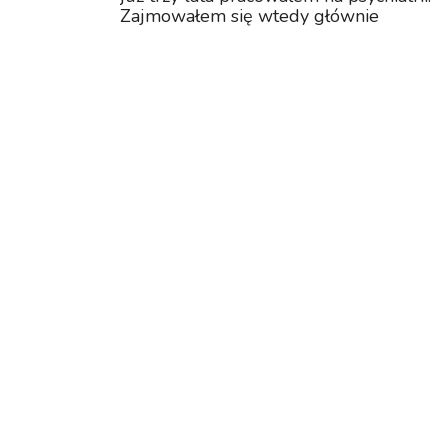
Zajmowałem się wtedy głównie
pacjentami cierpiącymi na schizofrenie.
W 2002 ukończyłem Kurs
Psychoterapii przy Katedrze
Psychoterapii Collegiu...