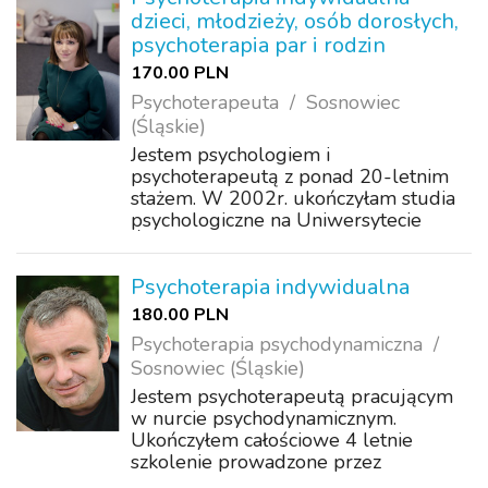
dzieci, młodzieży, osób dorosłych,
psychoterapia par i rodzin
170.00 PLN
Psychoterapeuta
Sosnowiec
(Śląskie)
Jestem psychologiem i
psychoterapeutą z ponad 20-letnim
stażem. W 2002r. ukończyłam studia
psychologiczne na Uniwersytecie
Śląskim i rozpoczęłam pracę w
obszarze pomocy i diagnozy
psychologicznej z dziećmi i młodzieżą.
Psychoterapia indywidualna
Równocześnie podjęłam studia z ...
180.00 PLN
Psychoterapia psychodynamiczna
Sosnowiec (Śląskie)
Jestem psychoterapeutą pracującym
w nurcie psychodynamicznym.
Ukończyłem całościowe 4 letnie
szkolenie prowadzone przez
Krakowskie Centrum