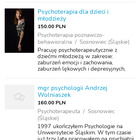
Psychodynamiczne. Moje
doświadczenie poszerzałem również
Psychoterapia dla dzieci i
szkoląc się w Fundacji Rozwoju
młodzieży
Terapii Rodzin na Szlak...
150.00 PLN
Psychoterapia poznawczo-
behawioralna
Sosnowiec (Śląskie)
Pracuję psychoterapeutycznie z
dziećmi młodzieżą w zakresie:
zaburzeń emocji i zachowania,
zaburzeń lękowych i depresyjnych,
zaburzeń osobowości, radzenia sobie
ze stresem, problemów w relacjach,
neuroatypowości, spektrum autyzmu.
mgr psychologii Andrzej
Wolniaszek
160.00 PLN
Psychoterapeuta
Sosnowiec
(Śląskie)
1997 ukończyłem Psychologie na
Uniwersytecie Śląskim. W tym czasie
już trzy lata pracowałem na psychiatrii.