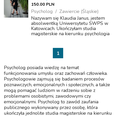
150.00 PLN
Psycholog
Zawiercie (Śląskie)
Nazywam się Klaudia Janus, jestem
absolwentką Uniwersytetu SWPS w
Katowicach. Ukończyłam studia
magisterskie na kierunku psychologia
kliniczna człowieka dorosłego. Obecnie
poszerzam swoją wiedzę na studiach
podyplomowych na Uniwersytecie
1
SWPS w Katow...
Psycholog posiada wiedzę na temat
funkcjonowania umysłu oraz zachowań człowieka.
Psychologowie zajmują się badaniem procesów
poznawczych, emocjonalnych i społecznych, a także
mogą pomagać ludziom w radzeniu sobie z
problemami osobistymi, zawodowymi czy
emocjonalnymi. Psycholog to zawód zaufania
publicznego wykonywany przez osobę, która
ukończyła jednolite studia magisterskie na kierunku