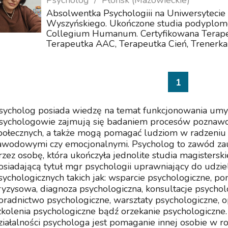
Psycholog
Płońsk (Mazowieckie)
Absolwentka Psychologiii na Uniwersytecie
Wyszyńskiego. Ukończone studia podyplom
Collegium Humanum. Certyfikowana Terapeu
Terapeutka AAC, Terapeutka Cień, Trenerka 
1
sycholog posiada wiedzę na temat funkcjonowania umys
sychologowie zajmują się badaniem procesów poznawcz
połecznych, a także mogą pomagać ludziom w radzeniu 
awodowymi czy emocjonalnymi. Psycholog to zawód za
rzez osobę, która ukończyła jednolite studia magistersk
osiadającą tytuł mgr psychologii uprawniający do udzie
sychologicznych takich jak: wsparcie psychologiczne, p
ryzysowa, diagnoza psychologiczna, konsultacje psychol
oradnictwo psychologiczne, warsztaty psychologiczne, o
zkolenia psychologiczne bądź orzekanie psychologiczne
ziałalności psychologa jest pomaganie innej osobie w 