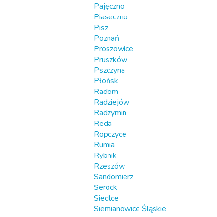
Pajęczno
Piaseczno
Pisz
Poznań
Proszowice
Pruszków
Pszczyna
Płońsk
Radom
Radziejów
Radzymin
Reda
Ropczyce
Rumia
Rybnik
Rzeszów
Sandomierz
Serock
Siedlce
Siemianowice Śląskie