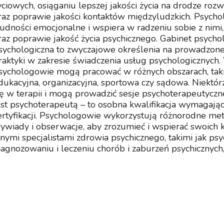
yciowych, osiąganiu lepszej jakości życia na drodze ro
raz poprawie jakości kontaktów międzyludzkich. Psyc
rudności emocjonalne i wspiera w radzeniu sobie z ni
raz poprawie jakość życia psychicznego. Gabinet psycho
sychologiczna to zwyczajowe określenia na prowadzon
raktyki w zakresie świadczenia usług psychologicznych. W
sychologowie mogą pracować w różnych obszarach, takich
dukacyjna, organizacyjna, sportowa czy sądowa. Niektór
ię w terapii i mogą prowadzić sesje psychoterapeutyczn
est psychoterapeutą – to osobna kwalifikacja wymagają
ertyfikacji. Psychologowie wykorzystują różnorodne met
ywiady i obserwacje, aby zrozumieć i wspierać swoich k
nnymi specjalistami zdrowia psychicznego, takimi jak psyc
iagnozowaniu i leczeniu chorób i zaburzeń psychicznyc