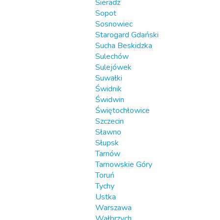
Sieradz
Sopot
Sosnowiec
Starogard Gdański
Sucha Beskidzka
Sulechów
Sulejówek
Suwałki
Świdnik
Świdwin
Świętochłowice
Szczecin
Sławno
Słupsk
Tarnów
Tarnowskie Góry
Toruń
Tychy
Ustka
Warszawa
Wałbrzych