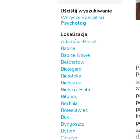
Uściślij wyszukiwanie
Wszyscy Specjaliści
Psycholog
Lokalizacja
Adamów-Parcel
Babice
Babice Nowe
Bełchatów
P
Białogard
P
Białołeka
s
Białystok
z
Bielsko-Biała
p
Biłgoraj
p
Bochnia
p
Bolesławiec
k
Buk
p
Bydgoszcz
s
Bytom
d
Cieszyn