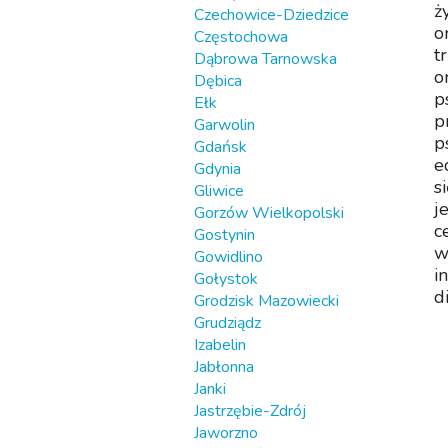
ż
Czechowice-Dziedzice
o
Częstochowa
t
Dąbrowa Tarnowska
o
Dębica
p
Ełk
p
Garwolin
p
Gdańsk
e
Gdynia
s
Gliwice
j
Gorzów Wielkopolski
c
Gostynin
w
Gowidlino
i
Gołystok
d
Grodzisk Mazowiecki
Grudziądz
Izabelin
Jabłonna
Janki
Jastrzębie-Zdrój
Jaworzno