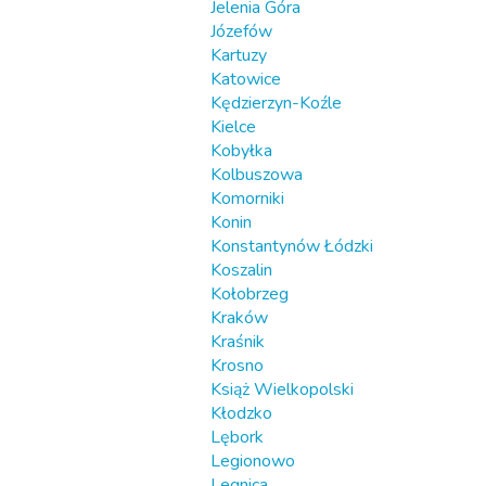
Jelenia Góra
Józefów
Kartuzy
Katowice
Kędzierzyn-Koźle
Kielce
Kobyłka
Kolbuszowa
Komorniki
Konin
Konstantynów Łódzki
Koszalin
Kołobrzeg
Kraków
Kraśnik
Krosno
Książ Wielkopolski
Kłodzko
Lębork
Legionowo
Legnica