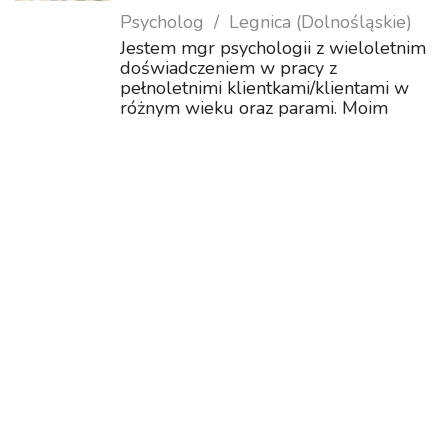
Psycholog
Legnica (Dolnośląskie)
Jestem mgr psychologii z wieloletnim
doświadczeniem w pracy z
pełnoletnimi klientkami/klientami w
różnym wieku oraz parami. Moim
celem jest wspieranie ludzi w
odkrywaniu ich potencjału i radzeniu
sobie z trudnościami życiowymi.
Czerpię inspirację z p...