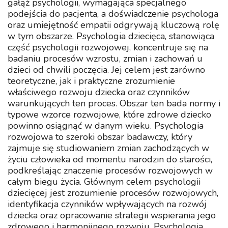
gałąź psychologii, wymagająca specjalnego
podejścia do pacjenta, a doświadczenie psychologa
oraz umiejętność empatii odgrywają kluczową rolę
w tym obszarze. Psychologia dziecięca, stanowiąca
część psychologii rozwojowej, koncentruje się na
badaniu procesów wzrostu, zmian i zachowań u
dzieci od chwili poczęcia. Jej celem jest zarówno
teoretyczne, jak i praktyczne zrozumienie
właściwego rozwoju dziecka oraz czynników
warunkujących ten proces. Obszar ten bada normy i
typowe wzorce rozwojowe, które zdrowe dziecko
powinno osiągnąć w danym wieku. Psychologia
rozwojowa to szeroki obszar badawczy, który
zajmuje się studiowaniem zmian zachodzących w
życiu człowieka od momentu narodzin do starości,
podkreślając znaczenie procesów rozwojowych w
całym biegu życia. Głównym celem psychologii
dziecięcej jest zrozumienie procesów rozwojowych,
identyfikacja czynników wpływających na rozwój
dziecka oraz opracowanie strategii wspierania jego
zdrowego i harmonijnego rozwoju. Psychologia