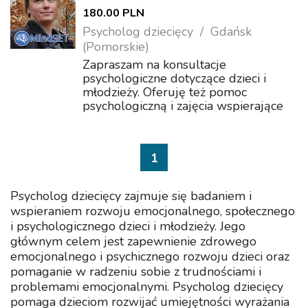
180.00 PLN
Psycholog dziecięcy
Gdańsk
(Pomorskie)
Zapraszam na konsultacje
psychologiczne dotyczące dzieci i
młodzieży. Oferuję też pomoc
psychologiczną i zajęcia wspierające
rozwój dla nastolatków oraz dzieci
szkolnych. Zapraszam do zapoznania
się z ofertą mojego gabinetu:
1
www.mindset-gdansk.pl
Psycholog dziecięcy zajmuje się badaniem i
wspieraniem rozwoju emocjonalnego, społecznego
i psychologicznego dzieci i młodzieży. Jego
głównym celem jest zapewnienie zdrowego
emocjonalnego i psychicznego rozwoju dzieci oraz
pomaganie w radzeniu sobie z trudnościami i
problemami emocjonalnymi. Psycholog dziecięcy
pomaga dzieciom rozwijać umiejętności wyrażania