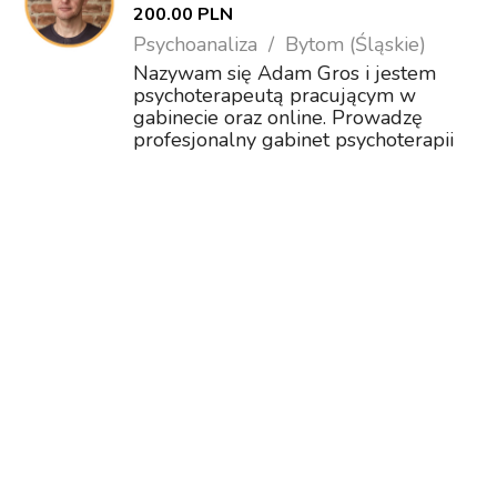
200.00 PLN
Psychoanaliza
Bytom (Śląskie)
Nazywam się Adam Gros i jestem
psychoterapeutą pracującym w
gabinecie oraz online. Prowadzę
profesjonalny gabinet psychoterapii
oraz rozwoju osobistego dla osób
dorosłymi w podejściu jungowskim.
Jestem członkiem Polskiego
Towarzystwa Psychoanalizy Ju...