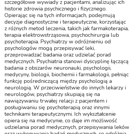
szczegółowe wywiady z pacjentami, analizując ich
historie zdrowia psychicznego i fizycznego.
Opierając się na tych informacjach, podejmują
decyzje diagnostyczne i terapeutyczne, korzystając
z różnych metod leczenia, takich jak farmakoterapia,
terapia elektrowstrząsowa, psychochirurgia lub
psychoterapia. Psychiatrzy w odróżnieniu od
psychologów mogą przepisywać leki,
przeprowadzać badania oraz udzielać porad
medycznych. Psychiatria stanowi dyscyplinę łączącą
badania z obszarów neuronauki, psychologii,
medycyny, biologii, biochemii i farmakologii, pełniąc
funkcję pośredniczącą między psychologią a
neurologią. W przeciwieństwie do innych lekarzy i
neurologów, psychiatrzy skupiają się na
nawiązywaniu trwałej relacji z pacjentem i
posługiwaniu się psychoterapią oraz innymi
technikami terapeutycznymi. Ich wykształcenie
opiera się na medycynie, co daje im możliwość
udzielania porad medycznych, przepisywania leków
oraz wykonywania badań medycznych, co odróżnia