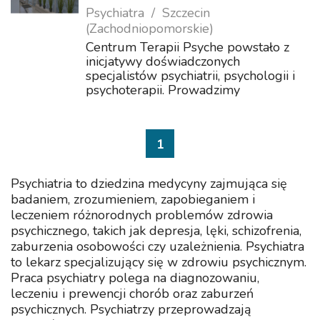
Psychiatra
Szczecin
(Zachodniopomorskie)
Centrum Terapii Psyche powstało z
inicjatywy doświadczonych
specjalistów psychiatrii, psychologii i
psychoterapii. Prowadzimy
wysokospecjalistyczne poradnie, w
których diagnozujemy i leczymy
zaburzenia stanu psychicznego:
1
depresje, psychozy, uzależni...
Psychiatria to dziedzina medycyny zajmująca się
badaniem, zrozumieniem, zapobieganiem i
leczeniem różnorodnych problemów zdrowia
psychicznego, takich jak depresja, lęki, schizofrenia,
zaburzenia osobowości czy uzależnienia. Psychiatra
to lekarz specjalizujący się w zdrowiu psychicznym.
Praca psychiatry polega na diagnozowaniu,
leczeniu i prewencji chorób oraz zaburzeń
psychicznych. Psychiatrzy przeprowadzają