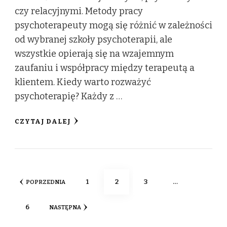
czy relacyjnymi. Metody pracy
psychoterapeuty mogą się różnić w zależności
od wybranej szkoły psychoterapii, ale
wszystkie opierają się na wzajemnym
zaufaniu i współpracy między terapeutą a
klientem. Kiedy warto rozważyć
psychoterapię? Każdy z …
CZYTAJ DALEJ
Stronicowanie
STRONA
STRONA
STRONA
1
2
3
…
POPRZEDNIA
STRONA
6
NASTĘPNA
wpisów