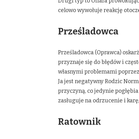
Drugi typ to Ofiara prowokują
celowo wywołuje reakcję otocz
Prześladowca
Prześladowca (Oprawca) oskarża
przyznaje się do błędów i częs
własnymi problemami poprzez p
Ja jest negatywny Rodzic Norma
przyczyną, co jedynie pogłębia
zasługuje na odrzucenie i karę
Ratownik