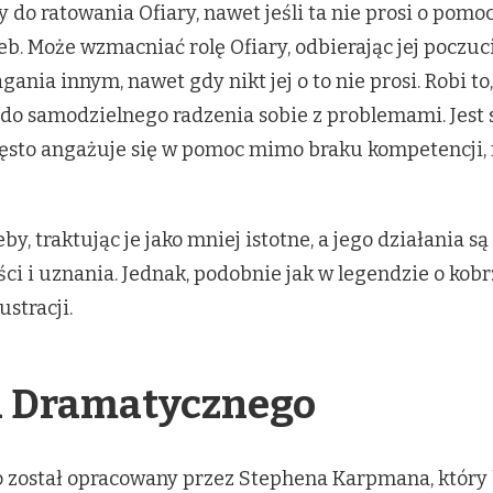
 do ratowania Ofiary, nawet jeśli ta nie prosi o pomo
b. Może wzmacniać rolę Ofiary, odbierając jej poczuci
ania innym, nawet gdy nikt jej o to nie prosi. Robi to
 do samodzielnego radzenia sobie z problemami. Jest 
Często angażuje się w pomoc mimo braku kompetencj
by, traktując je jako mniej istotne, a jego działani
i i uznania. Jednak, podobnie jak w legendzie o kobr
stracji.
a Dramatycznego
został opracowany przez Stephena Karpmana, który b