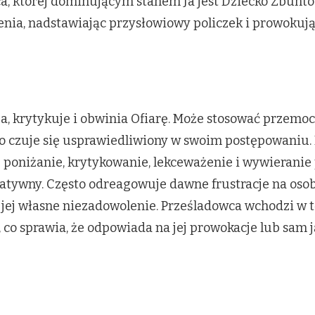
ca, której dominującym stanem Ja jest Dziecko Zbun
enia, nadstawiając przysłowiowy policzek i prowokują
, krytykuje i obwinia Ofiarę. Może stosować przemoc
to czuje się usprawiedliwiony w swoim postępowaniu. P
oniżanie, krytykowanie, lekceważenie i wywieranie 
tywny. Często odreagowuje dawne frustracje na osoba
 jej własne niezadowolenie. Prześladowca wchodzi w tę
, co sprawia, że odpowiada na jej prowokacje lub sam 