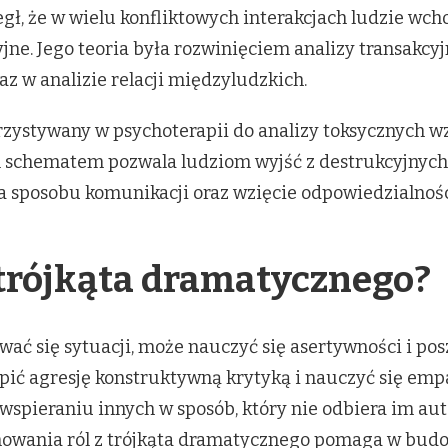
gł, że w wielu konfliktowych interakcjach ludzie wch
e. Jego teoria była rozwinięciem analizy transakcyjn
raz w analizie relacji międzyludzkich.
rzystywany w psychoterapii do analizy toksycznych w
chematem pozwala ludziom wyjść z destrukcyjnych ró
a sposobu komunikacji oraz wzięcie odpowiedzialnośc
l trójkąta dramatycznego?
wać się sytuacji, może nauczyć się asertywności i po
ić agresję konstruktywną krytyką i nauczyć się empa
wspieraniu innych w sposób, który nie odbiera im aut
mowania ról z trójkąta dramatycznego pomaga w budo