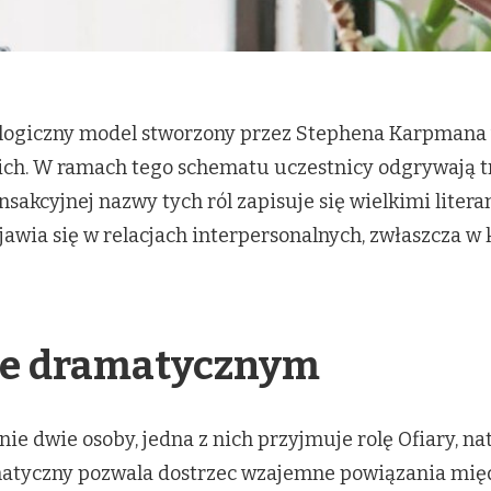
logiczny model stworzony przez Stephena Karpmana w
ich. W ramach tego schematu uczestnicy odgrywają trz
sakcyjnej nazwy tych ról zapisuje się wielkimi litera
jawia się w relacjach interpersonalnych, zwłaszcza w 
cie dramatycznym
ie dwie osoby, jedna z nich przyjmuje rolę Ofiary, n
matyczny pozwala dostrzec wzajemne powiązania międ