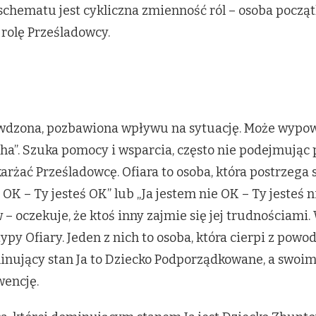
schematu jest cykliczna zmienność ról – osoba pocz
 rolę Prześladowcy.
zywdzona, pozbawiona wpływu na sytuację. Może wypowi
ha”. Szuka pomocy i wsparcia, często nie podejmując
arżać Prześladowcę. Ofiara to osoba, która postrzega
OK – Ty jesteś OK” lub „Ja jestem nie OK – Ty jesteś 
oczekuje, że ktoś inny zajmie się jej trudnościami. W
py Ofiary. Jeden z nich to osoba, która cierpi z powo
minujący stan Ja to Dziecko Podporządkowane, a swo
wencję.