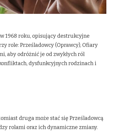
 1968 roku, opisujący destrukcyjne
y role: Prześladowcy (Oprawcy), Ofiary
mi, aby odróżnić je od zwykłych ról
konfliktach, dysfunkcyjnych rodzinach i
atomiast druga może stać się Prześladowcą
zy rolami oraz ich dynamiczne zmiany.