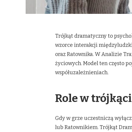
Trójkąt dramatyczny to psycho
wzorce interakcji międzyludzk
oraz Ratownika. W Analizie Tran
życiowych. Model ten często po
współuzależnieniach.
Role w trójką
Gdy w grze uczestniczą wyłączn
lub Ratownikiem. Trójkąt Dra