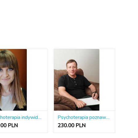
Psychoterapia indywidualna osób dorosłych
Psychoterapia poznawczo-behawioralna trzeciej fali
.00 PLN
230.00 PLN