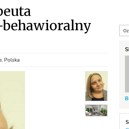
peuta
behawioralny
S
, Polska
B
S