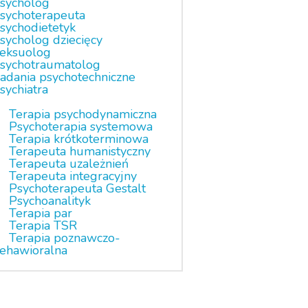
sycholog
sychoterapeuta
sychodietetyk
sycholog dziecięcy
eksuolog
sychotraumatolog
adania psychotechniczne
sychiatra
Terapia psychodynamiczna
Psychoterapia systemowa
Terapia krótkoterminowa
Terapeuta humanistyczny
Terapeuta uzależnień
Terapeuta integracyjny
Psychoterapeuta Gestalt
Psychoanalityk
Terapia par
Terapia TSR
Terapia poznawczo-
ehawioralna