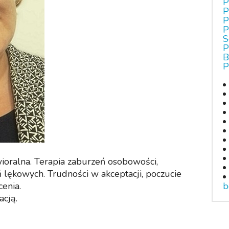
P
P
P
P
S
P
B
P
oralna. Terapia zaburzeń osobowości,
 lękowych. Trudności w akceptacji, poczucie
enia.
b
cją.