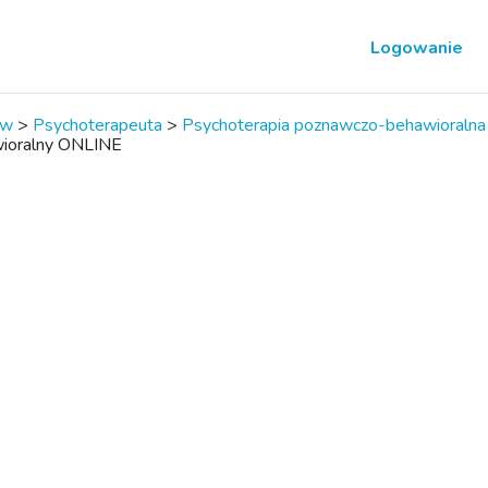
Logowanie
ów
>
Psychoterapeuta
>
Psychoterapia poznawczo-behawioralna
ioralny ONLINE