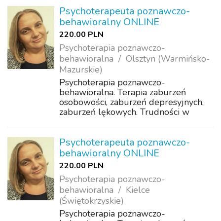
wyobcowania, odrzucenia. Problemy z
koncentracją, motywacją. Wsparcie w
Psychoterapeuta poznawczo-
samorozwoju.
behawioralny ONLINE
220.00 PLN
Psychoterapia poznawczo-
behawioralna
Olsztyn (Warmińsko-
Mazurskie)
Psychoterapia poznawczo-
behawioralna. Terapia zaburzeń
osobowości, zaburzeń depresyjnych,
zaburzeń lękowych. Trudności w
akceptacji, poczucie samotności,
wyobcowania, odrzucenia. Problemy z
koncentracją, motywacją. Wsparcie w
Psychoterapeuta poznawczo-
samorozwoju.
behawioralny ONLINE
220.00 PLN
Psychoterapia poznawczo-
behawioralna
Kielce
(Świętokrzyskie)
Psychoterapia poznawczo-