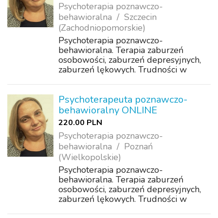
Psychoterapia poznawczo-
behawioralna
Szczecin
(Zachodniopomorskie)
Psychoterapia poznawczo-
behawioralna. Terapia zaburzeń
osobowości, zaburzeń depresyjnych,
zaburzeń lękowych. Trudności w
akceptacji, poczucie samotności,
wyobcowania, odrzucenia. Problemy z
koncentracją, motywacją. Wsparcie w
Psychoterapeuta poznawczo-
samorozwoju.
behawioralny ONLINE
220.00 PLN
Psychoterapia poznawczo-
behawioralna
Poznań
(Wielkopolskie)
Psychoterapia poznawczo-
behawioralna. Terapia zaburzeń
osobowości, zaburzeń depresyjnych,
zaburzeń lękowych. Trudności w
akceptacji, poczucie samotności,