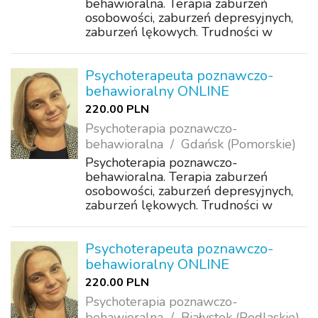
behawioralna. Terapia zaburzeń
osobowości, zaburzeń depresyjnych,
zaburzeń lękowych. Trudności w
akceptacji, poczucie samotności,
wyobcowania, odrzucenia. Problemy z
koncentracją, motywacją. Wsparcie w
Psychoterapeuta poznawczo-
samorozwoju.
behawioralny ONLINE
220.00 PLN
Psychoterapia poznawczo-
behawioralna
Gdańsk (Pomorskie)
Psychoterapia poznawczo-
behawioralna. Terapia zaburzeń
osobowości, zaburzeń depresyjnych,
zaburzeń lękowych. Trudności w
akceptacji, poczucie samotności,
wyobcowania, odrzucenia. Problemy z
koncentracją, motywacją. Wsparcie w
Psychoterapeuta poznawczo-
samorozwoju.
behawioralny ONLINE
220.00 PLN
Psychoterapia poznawczo-
behawioralna
Białystok (Podlaskie)