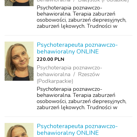
Psychoterapia poznawczo-
behawioralna. Terapia zaburzeń
osobowości, zaburzeń depresyjnych,
zaburzeń lękowych. Trudności w
akceptacji, poczucie samotności,
wyobcowania, odrzucenia. Problemy z
koncentracją, motywacją. Wsparcie w
Psychoterapeuta poznawczo-
samorozwoju.
behawioralny ONLINE
220.00 PLN
Psychoterapia poznawczo-
behawioralna
Rzeszów
(Podkarpackie)
Psychoterapia poznawczo-
behawioralna. Terapia zaburzeń
osobowości, zaburzeń depresyjnych,
zaburzeń lękowych. Trudności w
akceptacji, poczucie samotności,
wyobcowania, odrzucenia. Problemy z
koncentracją, motywacją. Wsparcie w
Psychoterapeuta poznawczo-
samorozwoju.
behawioralny ONLINE