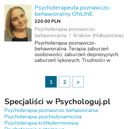
wyobcowania, odrzucenia. Problemy z
koncentracją, motywacją. Wsparcie w
Psychoterapeuta poznawczo-
samorozwoju.
behawioralny ONLINE
220.00 PLN
Psychoterapia poznawczo-
behawioralna
Kraków (Małopolskie)
Psychoterapia poznawczo-
behawioralna. Terapia zaburzeń
osobowości, zaburzeń depresyjnych,
zaburzeń lękowych. Trudności w
akceptacji, poczucie samotności,
wyobcowania, odrzucenia. Problemy z
koncentracją, motywacją. Wsparcie w
1
2
>
samorozwoju.
Specjaliści w Psychologuj.pl
Psychoterapia poznawczo-behawioralna
Psychoterapia psychodynamiczna
Psychoterapia krótkoterminowa