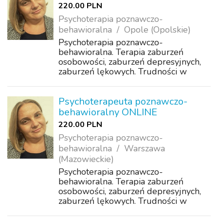
220.00 PLN
Psychoterapia poznawczo-
behawioralna
Opole (Opolskie)
Psychoterapia poznawczo-
behawioralna. Terapia zaburzeń
osobowości, zaburzeń depresyjnych,
zaburzeń lękowych. Trudności w
akceptacji, poczucie samotności,
wyobcowania, odrzucenia. Problemy z
koncentracją, motywacją. Wsparcie w
Psychoterapeuta poznawczo-
samorozwoju.
behawioralny ONLINE
220.00 PLN
Psychoterapia poznawczo-
behawioralna
Warszawa
(Mazowieckie)
Psychoterapia poznawczo-
behawioralna. Terapia zaburzeń
osobowości, zaburzeń depresyjnych,
zaburzeń lękowych. Trudności w
akceptacji, poczucie samotności,