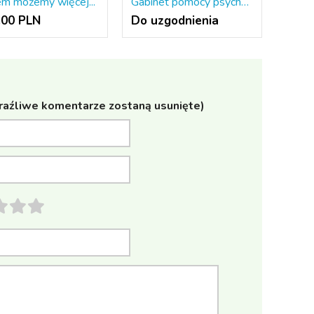
m możemy więcej...
Gabinet pomocy psychologicznej i psychoterapii
.00 PLN
Do uzgodnienia
raźliwe komentarze zostaną usunięte)