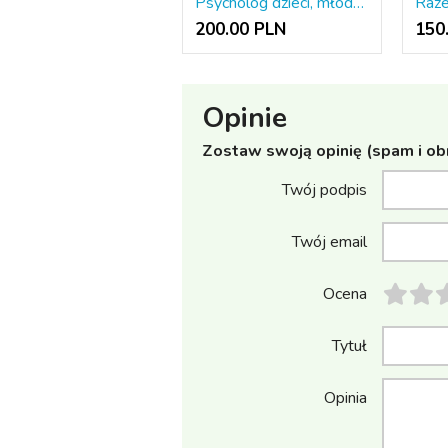
Psycholog dzieci, młodzieży i dorosłych On-line
Raze
200.00 PLN
150
Opinie
Zostaw swoją opinię (spam i ob
Twój podpis
Twój email
Ocena
Tytuł
Opinia