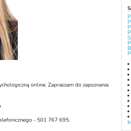
S
P
P
P
P
S
P
B
P
ychologiczną online. Zapraszam do zapoznania
m
elefonicznego - 501 767 695.
b