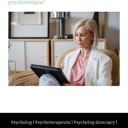
psychoterapia?
Psycholog
|
Psychoterapeuta
|
Psycholog dziecięcy
|