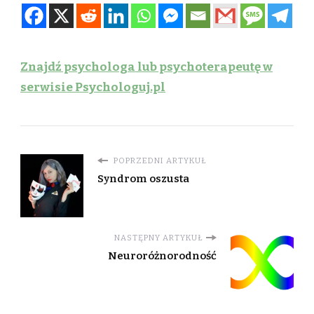
Znajdź psychologa lub psychoterapeutę w
serwisie Psychologuj.pl
POPRZEDNI ARTYKUŁ
Syndrom oszusta
NASTĘPNY ARTYKUŁ
Neuroróżnorodność