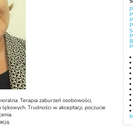
S
P
P
P
P
S
P
B
P
oralna. Terapia zaburzeń osobowości,
 lękowych. Trudności w akceptacji, poczucie
enia.
b
cją.