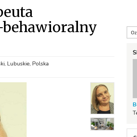
peuta
behawioralny
S
i, Lubuskie, Polska
B
T