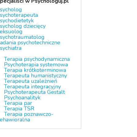
pecjaliści w Psychologuj.pl
sycholog
sychoterapeuta
sychodietetyk
sycholog dziecięcy
eksuolog
sychotraumatolog
adania psychotechniczne
sychiatra
Terapia psychodynamiczna
Psychoterapia systemowa
Terapia krótkoterminowa
Terapeuta humanistyczny
Terapeuta uzależnień
Terapeuta integracyjny
Psychoterapeuta Gestalt
Psychoanalityk
Terapia par
Terapia TSR
Terapia poznawczo-
ehawioralna