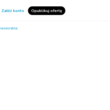
Załóż konto
Opublikuj ofertę
hawioralna