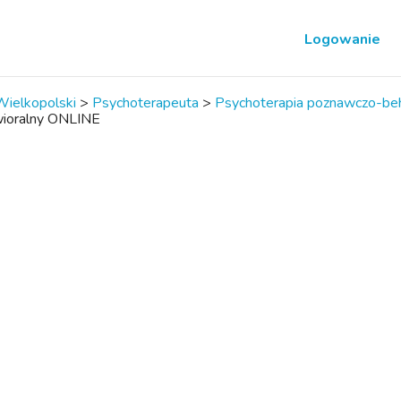
Logowanie
ielkopolski
>
Psychoterapeuta
>
Psychoterapia poznawczo-be
ioralny ONLINE