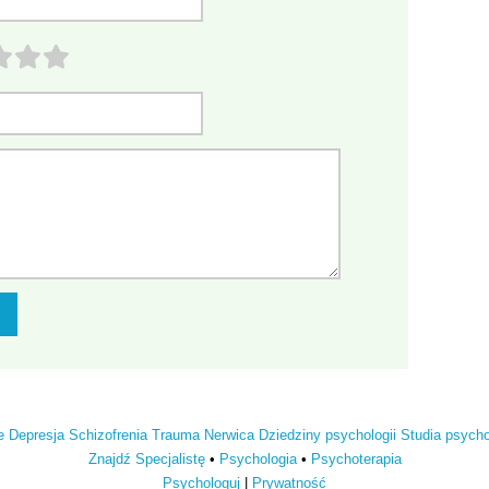
e
Depresja
Schizofrenia
Trauma
Nerwica
Dziedziny psychologii
Studia psych
Znajdź Specjalistę
•
Psychologia
•
Psychoterapia
Psychologuj
|
Prywatność