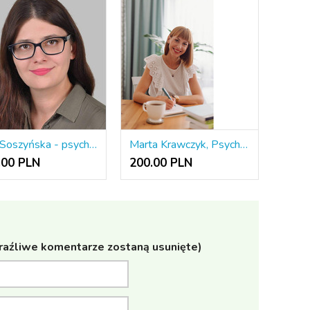
Julia Soszyńska - psycholog i psychoterapeutka Gestalt
Marta Krawczyk, Psychoterapia indywidualna, sesje w gabinecie lub on- line
.00 PLN
200.00 PLN
raźliwe komentarze zostaną usunięte)