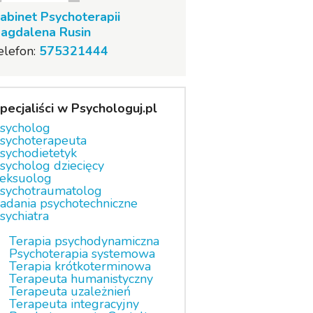
abinet Psychoterapii
agdalena Rusin
elefon:
575321444
pecjaliści w Psychologuj.pl
sycholog
sychoterapeuta
sychodietetyk
sycholog dziecięcy
eksuolog
sychotraumatolog
adania psychotechniczne
sychiatra
Terapia psychodynamiczna
Psychoterapia systemowa
Terapia krótkoterminowa
Terapeuta humanistyczny
Terapeuta uzależnień
Terapeuta integracyjny