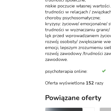
trudności społeczne;
niskie poczucie własnej wartości
trudności w relacjach / związkach
choroby psychosomatyczne;
kryzysy: życiowe/ emocjonalne/ st
trudności w wyznaczaniu granic/ 
lęk przed wprowadzaniem życio
rozwój osobisty/ zwiększanie wie
emocji, lepszym zrozumieniu sieb
rozwój zawodowy /trudności za
zawodowe.
psychoterapia online:
Oferta wyświetlona
152
razy
Powiązane oferty