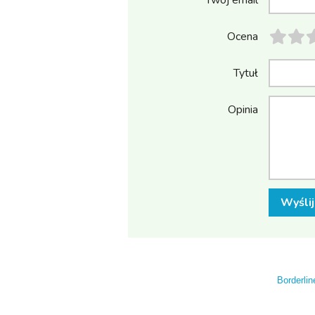
Twój email
Ocena
Tytuł
Opinia
Wyślij
Borderlin