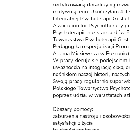
certyfikowaną doradczynią rozwo
motywującego. Ukończyłam 4-letn
Integralnej Psychoterapii Gest
Association for Psychotherapy p
Psychoterapii oraz standardów E
Towarzystwa Psychoterapii Gesta
Pedagogika o specjalizacji Promo
Adama Mickiewicza w Poznaniu).
W pracy kieruję się podejście
uważnością na integrację ciała, em
nośnikiem naszej historii, naszych
Swoją pracę regularnie superwi
Polskiego Towarzystwa Psychotera
poprzez udział w warsztatach, szk
Obszary pomocy:
zaburzenia nastroju i osobowości
satysfakcji z życia;