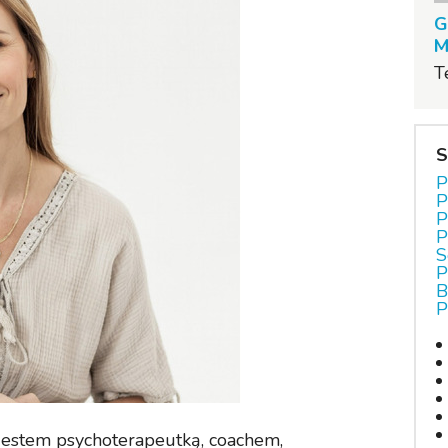
G
M
T
S
P
P
P
P
S
P
B
P
estem psychoterapeutką, coachem,