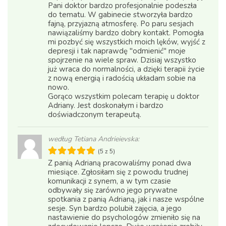
Pani doktor bardzo profesjonalnie podeszła
do tematu. W gabinecie stworzyła bardzo
fajną, przyjazną atmosferę. Po paru sesjach
nawiązaliśmy bardzo dobry kontakt. Pomogła
mi pozbyć się wszystkich moich lęków, wyjść z
depresji i tak naprawdę "odmienić" moje
spojrzenie na wiele spraw. Dzisiaj wszystko
już wraca do normalności, a dzięki terapii życie
z nową energią i radością układam sobie na
nowo.
Gorąco wszystkim polecam terapię u doktor
Adriany. Jest doskonałym i bardzo
doświadczonym terapeutą.
według Tetiana Andrieievska:
(5 z 5)
Z panią Adrianą pracowaliśmy ponad dwa
miesiące. Zgłosiłam się z powodu trudnej
komunikacji z synem, a w tym czasie
odbywały się zarówno jego prywatne
spotkania z panią Adrianą, jak i nasze wspólne
sesje. Syn bardzo polubił zajęcia, a jego
nastawienie do psychologów zmieniło się na