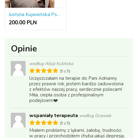
Justyna Kujawińska Psychoterapia Gestalt
200.00 PLN
Opinie
według Alicja Kulińska:
(5 z 5)
Uczęszczałam na terapie do Pani Adrianny
przez prawie rok, jestem bardzo zadowolona
z efektów naszej pracy, serdecznie polecam!
Miła, ciepła osoba z profesjonalnym
podejściem❤️
wspaniały terapeuta
według Grzesiek:
(5 z 5)
Miałem problemy z lękami, żałobę, trudności
w pracy i przechodziłem chyba jakąś depresję.