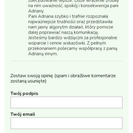
zdecydowanie lepsze. Duże wrażenie zrobiły
na nim uważność, spokój i konsekwencja pani
Adriany.
Pani Adriana szybko i trafnie rozpoznała
najważniejsze trudności oraz przedstawiła
nam jasny algorytm działań, który pomoże
dalej poprawiać naszą komunikację.
Jesteśmy bardzo wdzięczni za profesjonalne
wsparcie i cenne wskazówki. Z pełnym
przekonaniem polecamy współpracę z panią
Adrianą innym.
Zostaw swoją opinię (spam i obraźliwe komentarze
zostaną usunięte)
Twój podpis
Twój email