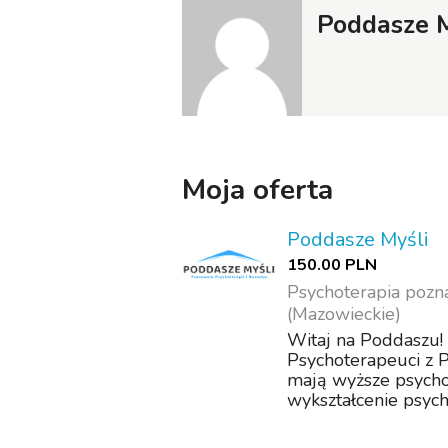
Poddasze M
Moja oferta
Poddasze Myśli
150.00 PLN
Psychoterapia poz
(Mazowieckie)
Witaj na Poddaszu! 
Psychoterapeuci z 
mają wyższe psycho
wykształcenie psych
4-letnie szkoleni...