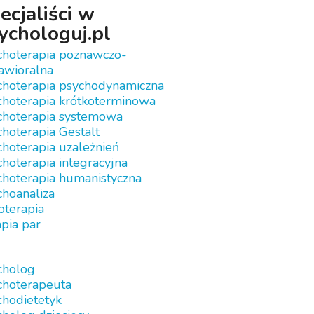
ecjaliści w
ychologuj.pl
choterapia poznawczo-
awioralna
choterapia psychodynamiczna
choterapia krótkoterminowa
choterapia systemowa
hoterapia Gestalt
hoterapia uzależnień
hoterapia integracyjna
choterapia humanistyczna
choanaliza
oterapia
pia par
cholog
choterapeuta
chodietetyk