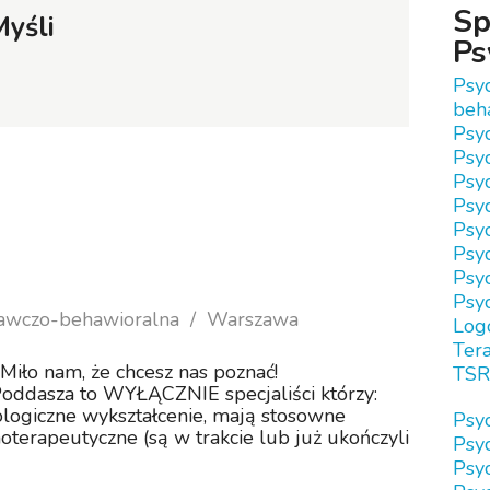
Sp
yśli
Ps
Psy
beh
Psy
Psy
Psy
Psyc
Psyc
Psyc
Psy
Psy
nawczo-behawioralna
Warszawa
Log
Tera
Miło nam, że chcesz nas poznać!
TSR
Poddasza to WYŁĄCZNIE specjaliści którzy:
logiczne wykształcenie, mają stosowne
Psy
oterapeutyczne (są w trakcie lub już ukończyli
Psy
Psy