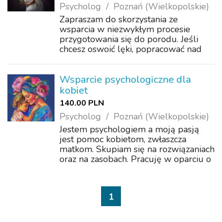
Psycholog
Poznań (Wielkopolskie)
Zapraszam do skorzystania ze
wsparcia w niezwykłym procesie
przygotowania się do porodu. Jeśli
chcesz oswoić lęki, popracować nad
swoim nastawieniem, wypracować
najlepsze dla siebie afirmacje
porodowe, przepracować wątpliwości
Wsparcie psychologiczne dla
- jestem do Twojej dysp...
kobiet
140.00 PLN
Psycholog
Poznań (Wielkopolskie)
Jestem psychologiem a moją pasją
jest pomoc kobietom, zwłaszcza
matkom. Skupiam się na rozwiązaniach
oraz na zasobach. Pracuję w oparciu o
rodzicielstwo bliskości i obecności.
Zajmuję się przygotowaniem do
świadomego porodu, aby był on
1
dobrym i wzmac...