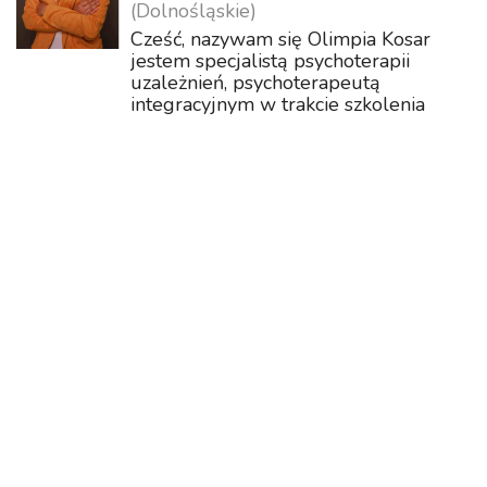
(Dolnośląskie)
Cześć, nazywam się Olimpia Kosar
jestem specjalistą psychoterapii
uzależnień, psychoterapeutą
integracyjnym w trakcie szkolenia
certyfikowanego przez PTP oraz
pedagogiem specjalnym i terapeutą
zajęciowym w nowoczesnym,
kanadyjskim ujęciu. W związku z...