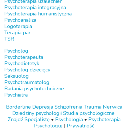
Psychoterapia uzależnień
Psychoterapia integracyjna
Psychoterapia humanistyczna
Psychoanaliza
Logoterapia
Terapia par
TSR
Psycholog
Psychoterapeuta
Psychodietetyk
Psycholog dziecięcy
Seksuolog
Psychotraumatolog
Badania psychotechniczne
Psychiatra
Borderline
Depresja
Schizofrenia
Trauma
Nerwica
Dziedziny psychologii
Studia psychologiczne
Znajdź Specjalistę
•
Psychologia
•
Psychoterapia
Psychologuj
|
Prywatność