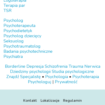
Logoterapia
Terapia par
TSR
Psycholog
Psychoterapeuta
Psychodietetyk
Psycholog dziecięcy
Seksuolog
Psychotraumatolog
Badania psychotechniczne
Psychiatra
Borderline
Depresja
Schizofrenia
Trauma
Nerwica
Dziedziny psychologii
Studia psychologiczne
Znajdź Specjalistę
•
Psychologia
•
Psychoterapia
Psychologuj
|
Prywatność
Kontakt
Lokalizacje
Regulamin