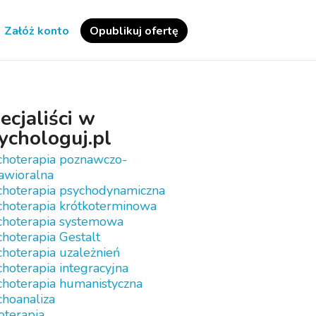
Załóż konto
Opublikuj ofertę
ecjaliści w
ychologuj.pl
choterapia poznawczo-
awioralna
choterapia psychodynamiczna
choterapia krótkoterminowa
choterapia systemowa
hoterapia Gestalt
hoterapia uzależnień
hoterapia integracyjna
choterapia humanistyczna
choanaliza
oterapia