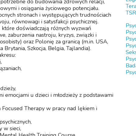
a potrzebne do budowania zdrowych relacji,
Tera
iowymi i osiągania życiowego potencjału.
TSR
cnych stronach i występujących trudnościach
oju, równowagi i satysfakcji psychicznej.
Psy
 które doświadczają różnych wyzwań
Psy
e, zaburzenia nastroju, kryzys, związki i
Psy
osobisty) oraz Polonię za granicą (m.in. USA,
Psyc
 Brytania, Szkocja, Belgia, Tajlandia).
Sek
akresu:
Psy
,
Bad
ązaniach,
Psyc
dzieży,
mi emocjami u dzieci i młodzieży z podstawami
n Focused Therapy w pracy nad lękiem i
psychicznych,
 w sieci,
Mental Health Training Course.