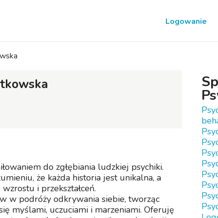
Logowanie
owska
Sp
atkowska
Ps
Psy
beh
Psy
Psy
Psy
Psyc
łowaniem do zgłębiania ludzkiej psychiki.
Psyc
umieniu, że każda historia jest unikalna, a
Psyc
wzrostu i przekształceń.
Psy
w w podróży odkrywania siebie, tworząc
Psy
się myślami, uczuciami i marzeniami. Oferuję
Log