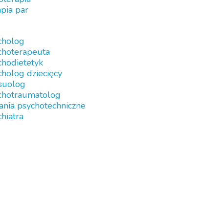
pia par
cholog
choterapeuta
chodietetyk
holog dziecięcy
suolog
chotraumatolog
ania psychotechniczne
hiatra