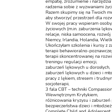
empatię, zrozumienie i narzędzi
radzenia sobie z wyzwaniami życ
Razem skupimy się na Twoich mo
aby stworzyć przestrzeń dla rozw
W swojej pracy wspieram osoby,
życiowych (m.in. zaburzenia lękow
relacje, niska samoocena, rozwój 
Niemcy, Irlandia, Holandia, Wielka
Ukończyłam szkolenia i kursy z z
terapii behawioralno-poznawczej
terapii skoncentrowanej na rozwi
treningu regulacji emocji,
zaburzeń lękowych u dorosłych,
zaburzeń lękowych u dzieci i mło
pracy z lękiem, stresem i trudny
socjoterapii,
3 fala CBT – techniki Compassio
Wewnętrznym Krytykiem,
różnicowania kryzysu i zaburzeń 
bezpieczeństwa dzieci i młodzieży
Complete Child and Adolescent 