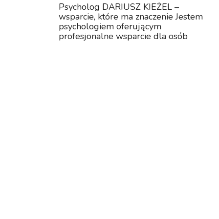
Psycholog DARIUSZ KIEŻEL –
wsparcie, które ma znaczenie Jestem
psychologiem oferującym
profesjonalne wsparcie dla osób
dorosłych znajdujących się w trudnych
momentach życia. Pomagam w
radzeniu sobie ze stresem, obniżonym
nastrojem, lękiem, uzależnien...