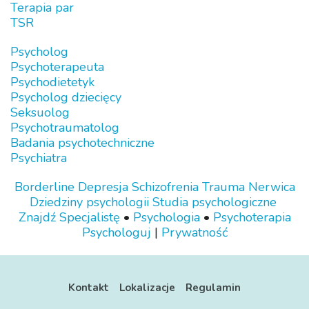
Terapia par
TSR
Psycholog
Psychoterapeuta
Psychodietetyk
Psycholog dziecięcy
Seksuolog
Psychotraumatolog
Badania psychotechniczne
Psychiatra
Borderline
Depresja
Schizofrenia
Trauma
Nerwica
Dziedziny psychologii
Studia psychologiczne
Znajdź Specjalistę
•
Psychologia
•
Psychoterapia
Psychologuj
|
Prywatność
Kontakt
Lokalizacje
Regulamin