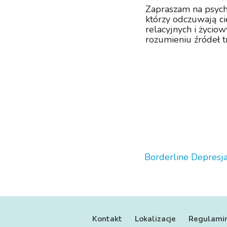
Zapraszam na psycho
którzy odczuwają c
relacyjnych i życio
rozumieniu źródeł 
potrzebnyc...
Borderline
Depresj
Kontakt
Lokalizacje
Regulami