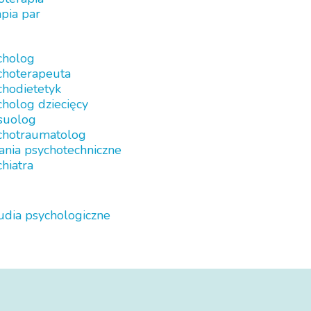
pia par
cholog
choterapeuta
chodietetyk
holog dziecięcy
suolog
chotraumatolog
ania psychotechniczne
hiatra
udia psychologiczne