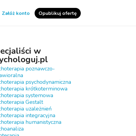
Załóż konto
Opublikuj ofertę
ecjaliści w
ychologuj.pl
choterapia poznawczo-
awioralna
choterapia psychodynamiczna
choterapia krótkoterminowa
choterapia systemowa
hoterapia Gestalt
hoterapia uzależnień
hoterapia integracyjna
choterapia humanistyczna
choanaliza
oterapia