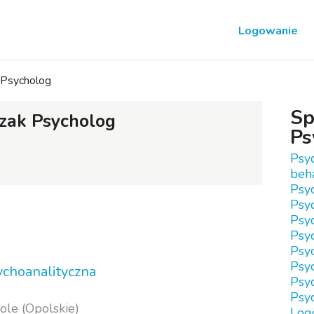
Logowanie
 Psycholog
Sp
zak Psycholog
Ps
Psy
beh
Psy
Psy
Psy
Psyc
Psyc
Psyc
ychoanalityczna
Psy
Psy
ole (Opolskie)
Log