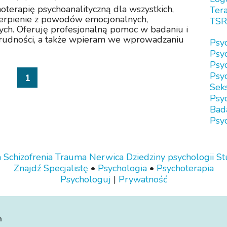
terapię psychoanalityczną dla wszystkich,
Tera
ierpienie z powodów emocjonalnych,
TSR
wych. Oferuję profesjonalną pomoc w badaniu i
trudności, a także wpieram we wprowadzaniu
Psy
Psy
Psy
Psyc
1
Sek
Psy
Bad
Psyc
a
Schizofrenia
Trauma
Nerwica
Dziedziny psychologii
St
Znajdź Specjalistę
•
Psychologia
•
Psychoterapia
Psychologuj
|
Prywatność
n