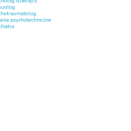
holog dziecięcy
suolog
chotraumatolog
ania psychotechniczne
hiatra