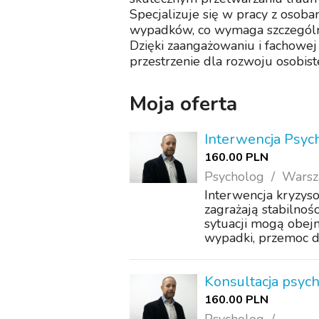
Specjalizuje się w pracy z osob
wypadków, co wymaga szczególnej
Dzięki zaangażowaniu i fachowej
przestrzenie dla rozwoju osobis
Moja oferta
Interwencja Psyc
160.00 PLN
Psycholog
Warsz
Interwencja kryzyso
zagrażają stabilnośc
sytuacji mogą obejm
wypadki, przemoc d
bli...
Konsultacja psyc
160.00 PLN