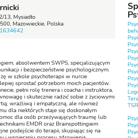
Sp
rnicki
Ps
2/13, Mysiadło
500, Mazowieckie, Polska
Psy
1634642
beh
Psy
Psy
Psy
Psyc
giem, absolwentem SWPS, specjalizującym
Psyc
nikacji i bezpieczeństwie psychologicznym.
Psyc
ę w szkole psychoterapii w nurcie
Psy
epiej sprostać potrzebom moich pacjentów.
Psy
ecie, pełni rolę trenera i coacha i instruktora,
Log
nowagę i skutecznie radzić sobie z życiowymi
Tera
ią, wrażliwą i empatyczną, ale również
TSR
emu dla niektórych staje się doskonałym
pomoc dla osób przeżywających traumę lub
Psy
 technikami EMDR oraz Brainspottingiem
Psy
e podejście do terapii, skupiając się na
Psy
 i wspieraniu procesu zdrowienia.