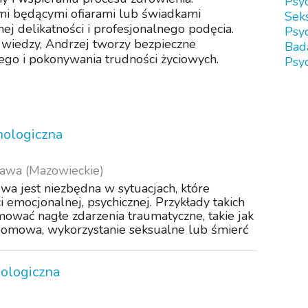
Psyc
ami będącymi ofiarami lub świadkami
Sek
 delikatności i profesjonalnego podęcia.
Psy
 wiedzy, Andrzej tworzy bezpieczne
Bad
tego i pokonywania trudności życiowych.
Psyc
hologiczna
awa (Mazowieckie)
wa jest niezbędna w sytuacjach, które
i emocjonalnej, psychicznej. Przykłady takich
ować nagłe zdarzenia traumatyczne, takie jak
omowa, wykorzystanie seksualne lub śmierć
hologiczna