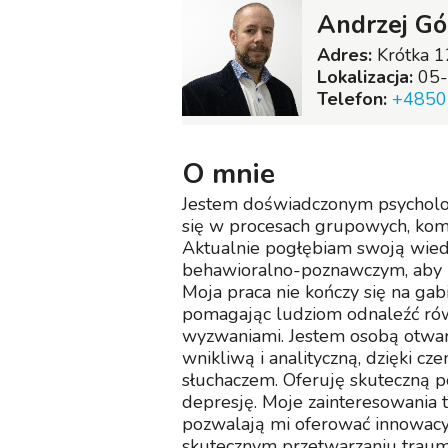
Andrzej Gó
Adres:
Krótka 1
Lokalizacja:
05-
Telefon:
+4850
O mnie
Jestem doświadczonym psycholo
się w procesach grupowych, komu
Aktualnie pogłębiam swoją wiedz
behawioralno-poznawczym, aby l
Moja praca nie kończy się na gabin
pomagając ludziom odnaleźć rów
wyzwaniami. Jestem osobą otwart
wnikliwą i analityczną, dzięki cz
słuchaczem. Oferuję skuteczną 
depresję. Moje zainteresowania
pozwalają mi oferować innowacyjn
skutecznym przetwarzaniu traumy