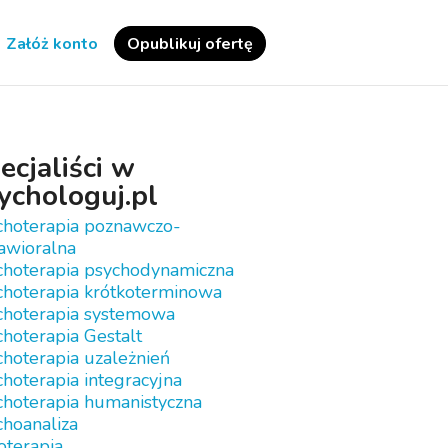
Załóż konto
Opublikuj ofertę
ecjaliści w
ychologuj.pl
choterapia poznawczo-
awioralna
choterapia psychodynamiczna
choterapia krótkoterminowa
choterapia systemowa
hoterapia Gestalt
hoterapia uzależnień
hoterapia integracyjna
choterapia humanistyczna
choanaliza
oterapia