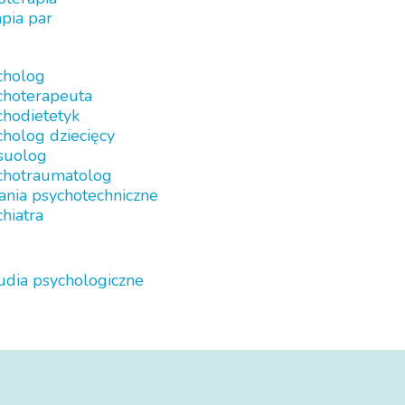
pia par
cholog
choterapeuta
chodietetyk
holog dziecięcy
suolog
chotraumatolog
ania psychotechniczne
hiatra
udia psychologiczne