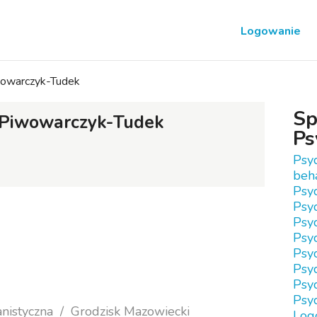
Logowanie
wowarczyk-Tudek
Sp
 Piwowarczyk-Tudek
Ps
Psy
beh
Psy
Psy
Psy
Psyc
Psyc
Psyc
Psy
Psy
nistyczna
Grodzisk Mazowiecki
Log