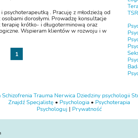
Tera
i psychoterapeutką . Pracuję z młodzieżą od
TSR
 z osobami dorosłymi. Prowadzę konsultacje
 terapię krótko- i długoterminową oraz
Psy
logiczne. Wspieram klientów w rozwoju i w
Psy
Psy
Psyc
Sek
1
Psy
Bad
Psyc
a
Schizofrenia
Trauma
Nerwica
Dziedziny psychologii
St
Znajdź Specjalistę
•
Psychologia
•
Psychoterapia
Psychologuj
|
Prywatność
n