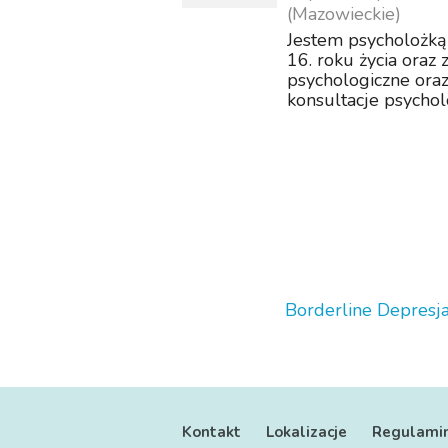
(Mazowieckie)
Jestem psycholożką 
16. roku życia oraz
psychologiczne oraz
konsultacje psycho
rozmait...
Borderline
Depresj
Kontakt
Lokalizacje
Regulami