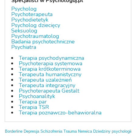
Specjaliści w Psychologuj.pl
Psycholog
Psychoterapeuta
Psychodietetyk
Psycholog dziecięcy
Seksuolog
Psychotraumatolog
Badania psychotechniczne
Psychiatra
Terapia psychodynamiczna
Psychoterapia systemowa
Terapia krótkoterminowa
Terapeuta humanistyczny
Terapeuta uzależnień
Terapeuta integracyjny
Psychoterapeuta Gestalt
Psychoanalityk
Terapia par
Terapia TSR
Terapia poznawczo-behawioralna
Borderline
Depresja
Schizofrenia
Trauma
Nerwica
Dziedziny psychologii