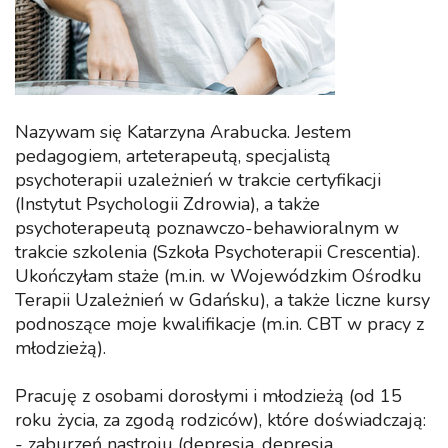
Nazywam się Katarzyna Arabucka. Jestem
pedagogiem, arteterapeutą, specjalistą
psychoterapii uzależnień w trakcie certyfikacji
(Instytut Psychologii Zdrowia), a także
psychoterapeutą poznawczo-behawioralnym w
trakcie szkolenia (Szkoła Psychoterapii Crescentia).
Ukończyłam staże (m.in. w Wojewódzkim Ośrodku
Terapii Uzależnień w Gdańsku), a także liczne kursy
podnoszące moje kwalifikacje (m.in. CBT w pracy z
młodzieżą).
Pracuję z osobami dorosłymi i młodzieżą (od 15
roku życia, za zgodą rodziców), które doświadczają:
- zaburzeń nastroju (depresja, depresja