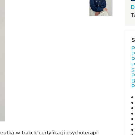
D
T
S
P
P
P
P
S
P
B
P
utką w trakcie certyfikacji psychoterapii