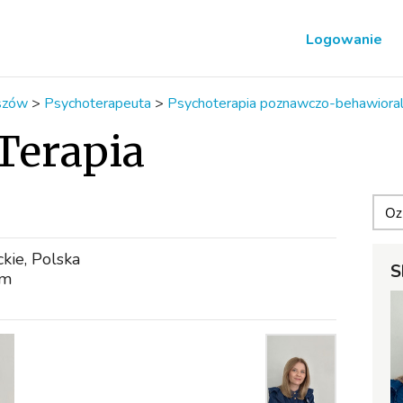
Logowanie
szów
>
Psychoterapeuta
>
Psychoterapia poznawczo-behawiora
 Terapia
kie, Polska
S
om