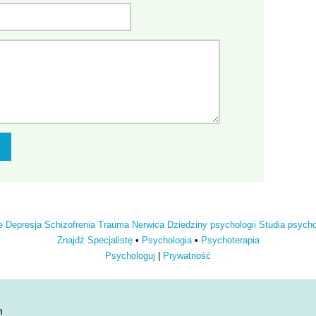
e
Depresja
Schizofrenia
Trauma
Nerwica
Dziedziny psychologii
Studia psych
Znajdź Specjalistę
•
Psychologia
•
Psychoterapia
Psychologuj
|
Prywatność
n