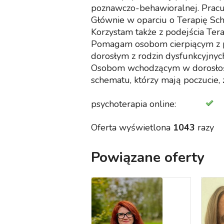
poznawczo-behawioralnej. Pracuje
Głównie w oparciu o Terapię Sch
Korzystam także z podejścia Ter
Pomagam osobom cierpiącym z po
dorosłym z rodzin dysfunkcyjny
Osobom wchodzącym w dorosłość, 
schematu, którzy mają poczucie, ż
psychoterapia online:
Oferta wyświetlona
1043
razy
Powiązane oferty