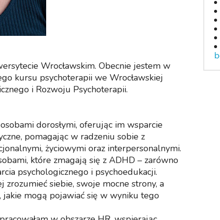
b
wersytecie Wrocławskim. Obecnie jestem w
iego kursu psychoterapii we Wrocławskiej
cznego i Rozwoju Psychoterapii.
 osobami dorosłymi, oferując im wsparcie
yczne, pomagając w radzeniu sobie z
jonalnymi, życiowymi oraz interpersonalnymi.
obami, które zmagają się z ADHD – zarówno
arcia psychologicznego i psychoedukacji.
zrozumieć siebie, swoje mocne strony, a
i, jakie mogą pojawiać się w wyniku tego
t pracowałam w obszarze HR, wspierając