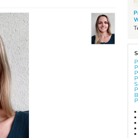
P
W
T
S
P
P
P
P
S
P
B
P