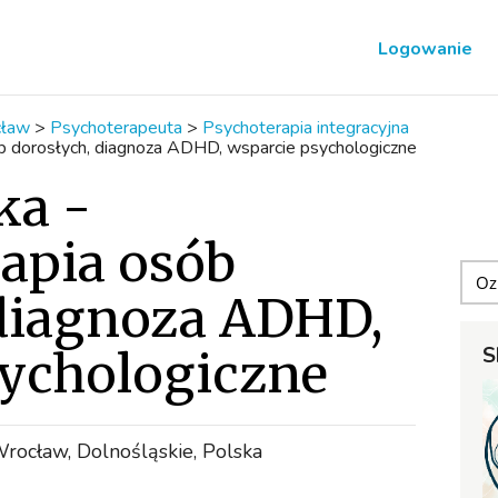
Logowanie
ław
>
Psychoterapeuta
>
Psychoterapia integracyjna
sób dorosłych, diagnoza ADHD, wsparcie psychologiczne
ka -
apia osób
 diagnoza ADHD,
S
sychologiczne
ocław, Dolnośląskie, Polska