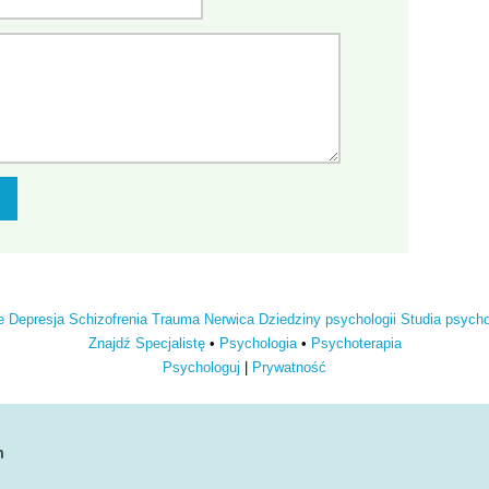
e
Depresja
Schizofrenia
Trauma
Nerwica
Dziedziny psychologii
Studia psych
Znajdź Specjalistę
•
Psychologia
•
Psychoterapia
Psychologuj
|
Prywatność
n