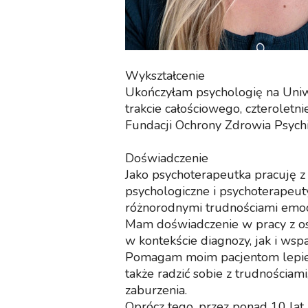
Wykształcenie
Ukończyłam psychologię na Uni
trakcie całościowego, czteroletn
Fundacji Ochrony Zdrowia Psychi
Doświadczenie
Jako psychoterapeutka pracuję z
psychologiczne i psychoterapeut
różnorodnymi trudnościami emoc
Mam doświadczenie w pracy z os
w kontekście diagnozy, jak i wsp
Pomagam moim pacjentom lepiej 
także radzić sobie z trudnościam
zaburzenia.
Oprócz tego, przez ponad 10 la