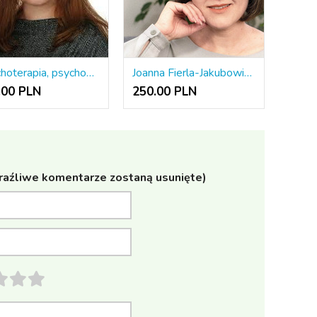
Psychoterapia, psychoanaliza, superwizja
Joanna Fierla-Jakubowicz, certyfikowana psychoterapeutka - psychoterapia indywidualna
.00 PLN
250.00 PLN
raźliwe komentarze zostaną usunięte)