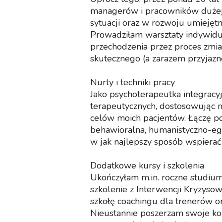
managerów i pracowników dużej 
sytuacji oraz w rozwoju umiejęt
Prowadziłam warsztaty indywidua
przechodzenia przez proces zmia
skutecznego (a zarazem przyjazn
Nurty i techniki pracy
Jako psychoterapeutka integracy
terapeutycznych, dostosowując 
celów moich pacjentów. Łączę po
behawioralna, humanistyczno-egz
w jak najlepszy sposób wspierać
Dodatkowe kursy i szkolenia
Ukończyłam m.in. roczne studium
szkolenie z Interwencji Kryzyso
szkołę coachingu dla trenerów or
Nieustannie poszerzam swoje ko