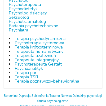
Psycholog
Psychoterapeuta
Psychodietetyk
Psycholog dziecięcy
Seksuolog
Psychotraumatolog
Badania psychotechniczne
Psychiatra
Terapia psychodynamiczna
Psychoterapia systemowa
Terapia krótkoterminowa
Terapeuta humanistyczny
Terapeuta uzależnień
Terapeuta integracyjny
Psychoterapeuta Gestalt
Psychoanalityk
Terapia par
Terapia TSR
Terapia poznawczo-behawioralna
Borderline
Depresja
Schizofrenia
Trauma
Nerwica
Dziedziny psychologii
Studia psychologiczne