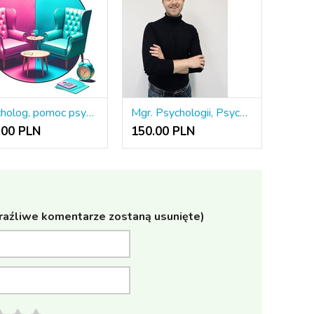
Psycholog, pomoc psychologiczna online, doradztwo zawodowe
Mgr. Psychologii, Psycholog Kliniczny, Psychoterapeuta CBT (w trakcie edukacji)
.00 PLN
150.00 PLN
raźliwe komentarze zostaną usunięte)