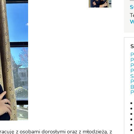
S
T
W
S
P
P
P
P
S
P
B
P
acuję z osobami dorosłymi oraz z młodzieżą, z