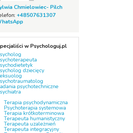
ylwia Chmielowiec- Pilch
elefon:
+48507631307
hatsApp
pecjaliści w Psychologuj.pl
sycholog
sychoterapeuta
sychodietetyk
sycholog dziecięcy
eksuolog
sychotraumatolog
adania psychotechniczne
sychiatra
Terapia psychodynamiczna
Psychoterapia systemowa
Terapia krótkoterminowa
Terapeuta humanistyczny
Terapeuta uzależnień
Terapeuta integracyjny