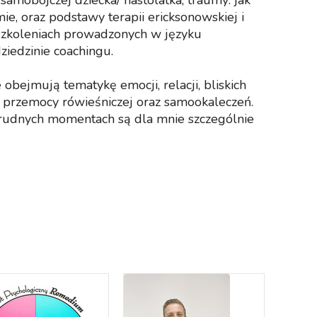
samobójczej dziecka/ nastolatka, traumy: jak
e, oraz podstawy terapii ericksonowskiej i
szkoleniach prowadzonych w języku
ziedzinie coachingu.
bejmują tematykę emocji, relacji, bliskich
 przemocy rówieśniczej oraz samookaleczeń.
trudnych momentach są dla mnie szczególnie