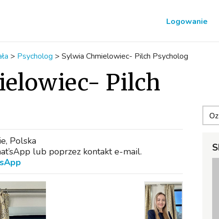
Logowanie
ała
>
Psycholog
>
Sylwia Chmielowiec- Pilch Psycholog
elowiec- Pilch
ie, Polska
S
t’sApp lub poprzez kontakt e-mail.
sApp