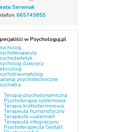
eata Seremak
elefon:
665745855
pecjaliści w Psychologuj.pl
sycholog
sychoterapeuta
sychodietetyk
sycholog dziecięcy
eksuolog
sychotraumatolog
adania psychotechniczne
sychiatra
Terapia psychodynamiczna
Psychoterapia systemowa
Terapia krótkoterminowa
Terapeuta humanistyczny
Terapeuta uzależnień
Terapeuta integracyjny
Psychoterapeuta Gestalt