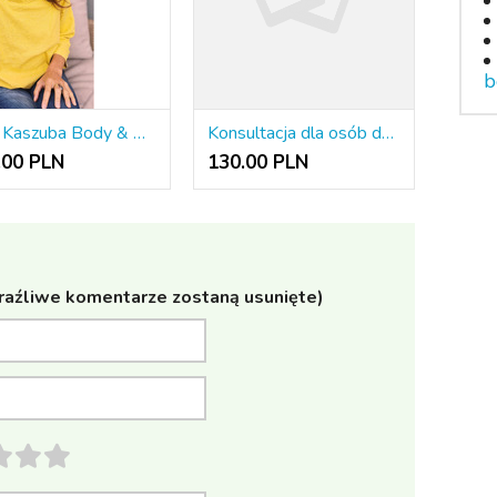
b
Ania Kaszuba Body & Mind
Konsultacja dla osób dorosłych on-line
.00 PLN
130.00 PLN
raźliwe komentarze zostaną usunięte)