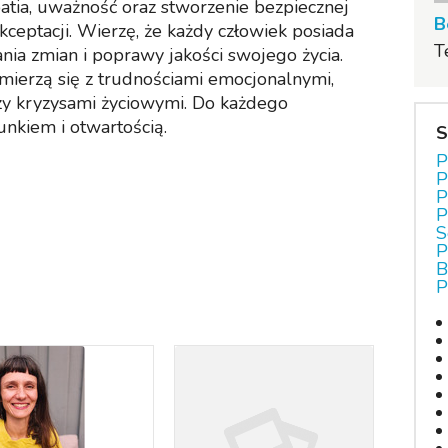
tia, uważność oraz stworzenie bezpiecznej
B
kceptacji. Wierzę, że każdy człowiek posiada
T
a zmian i poprawy jakości swojego życia.
mierzą się z trudnościami emocjonalnymi,
zy kryzysami życiowymi. Do każdego
unkiem i otwartością.
S
P
P
P
P
S
P
B
P