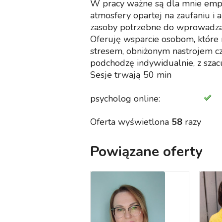
W pracy ważne są dla mnie empa
atmosfery opartej na zaufaniu i a
zasoby potrzebne do wprowadzani
Oferuję wsparcie osobom, które 
stresem, obniżonym nastrojem c
podchodzę indywidualnie, z szac
Sesje trwają 50 min
psycholog online:
Oferta wyświetlona
58
razy
Powiązane oferty