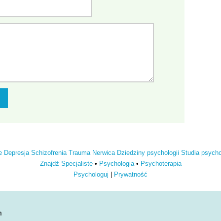
e
Depresja
Schizofrenia
Trauma
Nerwica
Dziedziny psychologii
Studia psych
Znajdź Specjalistę
•
Psychologia
•
Psychoterapia
Psychologuj
|
Prywatność
n