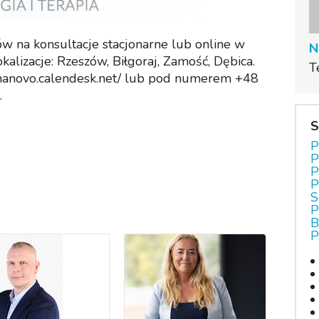
w na konsultacje stacjonarne lub online w
N
alizacje: Rzeszów, Biłgoraj, Zamość, Dębica.
T
//nanovo.calendesk.net/ lub pod numerem +48
.
S
P
P
P
P
S
P
B
P