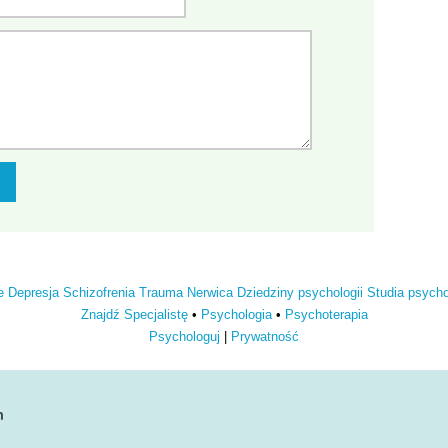
e
Depresja
Schizofrenia
Trauma
Nerwica
Dziedziny psychologii
Studia psych
Znajdź Specjalistę
•
Psychologia
•
Psychoterapia
Psychologuj
|
Prywatność
n